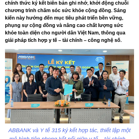
chính thức ký kết biên bản ghi nhớ, khởi động chuỗi
chương trình chăm sóc sức khỏe cộng đồng. Sáng
kiến này hướng đến mục tiêu phát triển bền vững,
phụng sự cộng đồng và nâng cao chất lượng sức
khỏe toàn diện cho người dân Việt Nam, thông qua
giải pháp tích hợp y tế – tài chính – công nghệ số.
ABBANK và Y tế 315 ký kết hợp tác, thiết lập một
mô hình tiên phong kết nối giữa y tế – tài chính –