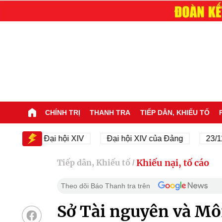
CHÍNH TRỊ
THANH TRA
TIẾP DÂN, KHIẾU TỐ
V
Đại hội XIV
Đại hội XIV của Đảng
23/11/1945
Khiếu nại, tố cáo
Tiếp dân, Khiếu tố
/
Theo dõi Báo Thanh tra trên
Sở Tài nguyên và Môi