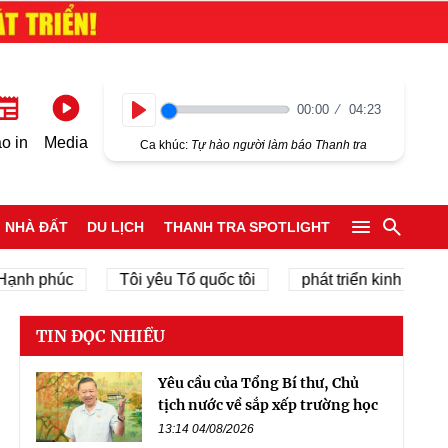
00:00
04:23
Play
o in
Media
Ca khúc:
Tự hào người làm báo Thanh tra
NHÀ ĐẤT
DU LỊCH
THANH TRA SPOTLIGHT
 phúc
Tôi yêu Tổ quốc tôi
phát triển kinh tế tư nhân
TIN ĐỌC NHIỀU
Yêu cầu của Tổng Bí thư, Chủ
tịch nước về sắp xếp trường học
13:14 04/08/2026