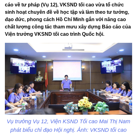
cáo về tư pháp (Vụ 12), VKSND tối cao vừa tổ chức
sinh hoạt chuyên đề về học tập và làm theo tư tưởng,
đạo đức, phong cách Hồ Chí Minh gắn với nâng cao
chất lượng công tác tham mưu xây dựng Báo cáo của
Viện trưởng VKSND tối cao trình Quốc hội.
Vụ trưởng Vụ 12, Viện KSND Tối cao Mai Thị Nam
phát biểu chỉ đạo Hội nghị. Ảnh: VKSND tối cao