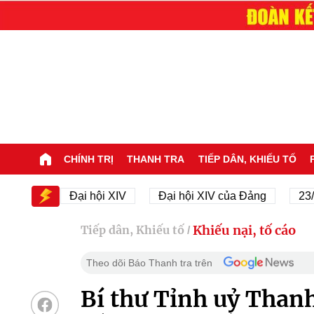
CHÍNH TRỊ
THANH TRA
TIẾP DÂN, KHIẾU TỐ
IV
Đại hội XIV
Đại hội XIV của Đảng
23/11/19
Khiếu nại, tố cáo
Tiếp dân, Khiếu tố
/
Theo dõi Báo Thanh tra trên
Bí thư Tỉnh uỷ Thanh