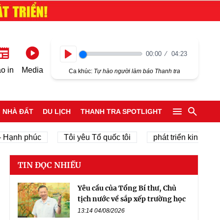
00:00
04:23
Play
o in
Media
Ca khúc:
Tự hào người làm báo Thanh tra
NHÀ ĐẤT
DU LỊCH
THANH TRA SPOTLIGHT
h phúc
Tôi yêu Tổ quốc tôi
phát triển kinh tế tư nhân
TIN ĐỌC NHIỀU
Yêu cầu của Tổng Bí thư, Chủ
tịch nước về sắp xếp trường học
13:14 04/08/2026