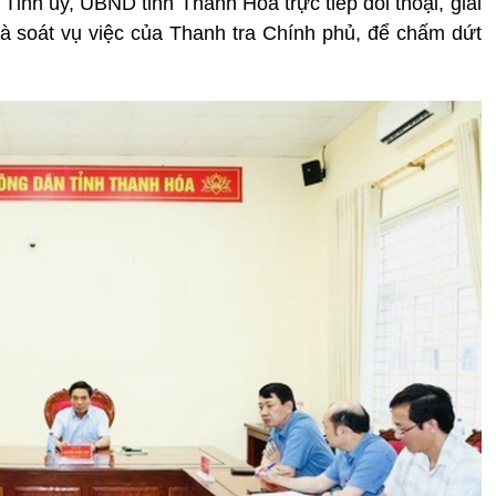
o Tỉnh ủy, UBND tỉnh Thanh Hóa trực tiếp đối thoại, giải
 rà soát vụ việc của Thanh tra Chính phủ, để chấm dứt