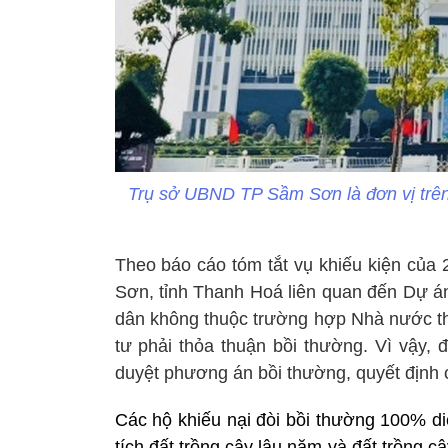
Trụ sở UBND TP Sầm Sơn là đơn vị trên 
Theo báo cáo tóm tắt vụ khiếu kiện củ
Sơn, tỉnh Thanh Hoá liên quan đến Dự án
dân không thuộc trường hợp Nhà nước th
tư phải thỏa thuận bồi thường. Vì vậy, 
duyệt phương án bồi thường, quyết địn
Các hộ khiếu nại đòi bồi thường 100% diện
tích đất trồng cây lâu năm và đất trồng c