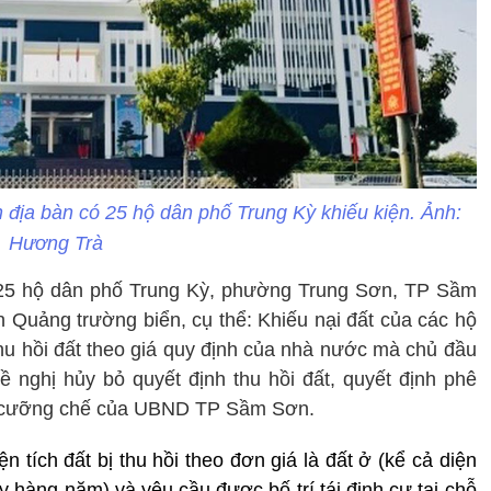
địa bàn có 25 hộ dân phố Trung Kỳ khiếu kiện. Ảnh:
Hương Trà
a 25 hộ dân phố Trung Kỳ, phường Trung Sơn, TP Sầm
 Quảng trường biển, cụ thể: Khiếu nại đất của các hộ
u hồi đất theo giá quy định của nhà nước mà chủ đầu
đề nghị hủy bỏ quyết định thu hồi đất, quyết định phê
h cưỡng chế của UBND TP Sầm Sơn.
 tích đất bị thu hồi theo đơn giá là đất ở (kể cả diện
ây hàng năm) và yêu cầu được bố trí tái định cư tại chỗ