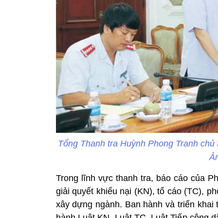
Tổng Thanh tra Huỳnh Phong Tranh chủ tr
Ả
Trong lĩnh vực thanh tra, báo cáo của P
giải quyết khiếu nại (KN), tố cáo (TC), 
xây dựng ngành. Ban hành và triển khai t
hành Luật KN, Luật TC, Luật Tiếp công d