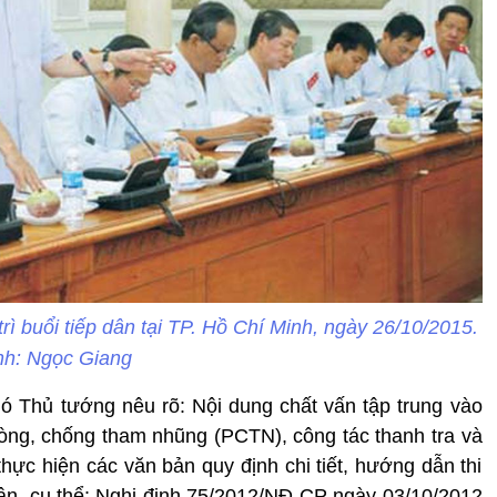
ì buổi tiếp dân tại TP. Hồ Chí Minh, ngày 26/10/2015.
nh: Ngọc Giang
hó Thủ tướng nêu rõ: Nội dung chất vấn tập trung vào
phòng, chống tham nhũng (PCTN), công tác thanh tra và
hực hiện các văn bản quy định chi tiết, hướng dẫn thi
ân, cụ thể: Nghị định 75/2012/NĐ-CP ngày 03/10/2012