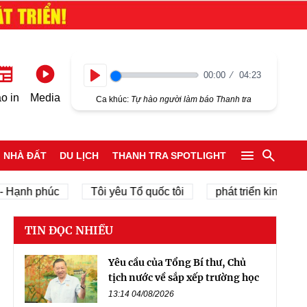
00:00
04:23
Play
o in
Media
Ca khúc:
Tự hào người làm báo Thanh tra
NHÀ ĐẤT
DU LỊCH
THANH TRA SPOTLIGHT
nh phúc
Tôi yêu Tổ quốc tôi
phát triển kinh tế tư nhâ
TIN ĐỌC NHIỀU
Yêu cầu của Tổng Bí thư, Chủ
tịch nước về sắp xếp trường học
13:14 04/08/2026