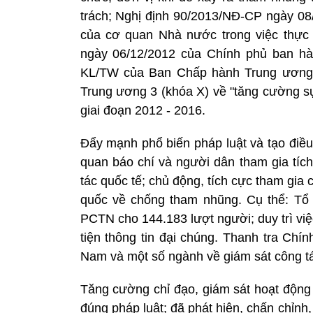
trách; Nghị định 90/2013/NĐ-CP ngày 08/
của cơ quan Nhà nước trong việc thực
ngày 06/12/2012 của Chính phủ ban hà
KL/TW của Ban Chấp hành Trung ương Đ
Trung ương 3 (khóa X) về "tăng cường sự
giai đoạn 2012 - 2016.
Đẩy mạnh phổ biến pháp luật và tạo điều
quan báo chí và người dân tham gia tíc
tác quốc tế; chủ động, tích cực tham gi
quốc về chống tham nhũng. Cụ thể: Tổ c
PCTN cho 144.183 lượt người; duy trì vi
tiện thông tin đại chúng. Thanh tra Chí
Nam và một số ngành về giám sát công tá
Tăng cường chỉ đạo, giám sát hoạt động 
đúng pháp luật; đã phát hiện, chấn chỉnh,