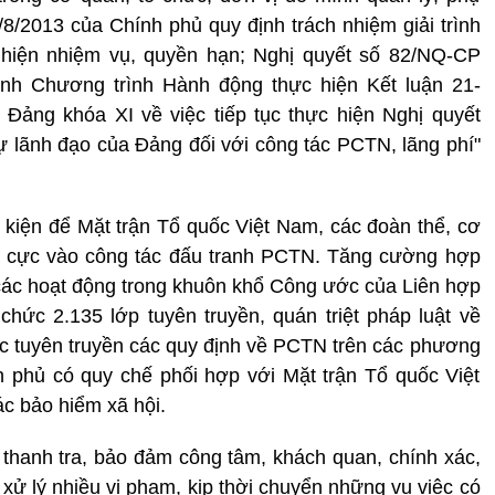
8/2013 của Chính phủ quy định trách nhiệm giải trình
 hiện nhiệm vụ, quyền hạn; Nghị quyết số 82/NQ-CP
nh Chương trình Hành động thực hiện Kết luận 21-
ảng khóa XI về việc tiếp tục thực hiện Nghị quyết
 lãnh đạo của Đảng đối với công tác PCTN, lãng phí"
 kiện để Mặt trận Tổ quốc Việt Nam, các đoàn thể, cơ
h cực vào công tác đấu tranh PCTN. Tăng cường hợp
a các hoạt động trong khuôn khổ Công ước của Liên hợp
hức 2.135 lớp tuyên truyền, quán triệt pháp luật về
ệc tuyên truyền các quy định về PCTN trên các phương
nh phủ có quy chế phối hợp với Mặt trận Tổ quốc Việt
c bảo hiểm xã hội.
thanh tra, bảo đảm công tâm, khách quan, chính xác,
 xử lý nhiều vi phạm, kịp thời chuyển những vụ việc có