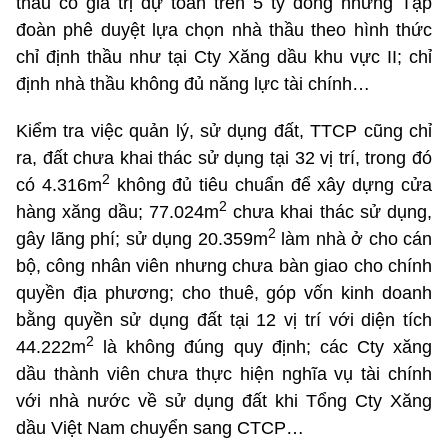
thầu có giá trị dự toán trên 5 tỷ đồng nhưng Tập
đoàn phê duyệt lựa chọn nhà thầu theo hình thức
chỉ định thầu như tại Cty Xăng dầu khu vực II; chỉ
định nhà thầu không đủ năng lực tài chính…
Kiểm tra việc quản lý, sử dụng đất, TTCP cũng chỉ
ra, đất chưa khai thác sử dụng tại 32 vị trí, trong đó
2
có 4.316m
không đủ tiêu chuẩn để xây dựng cửa
2
hàng xăng dầu; 77.024m
chưa khai thác sử dụng,
2
gây lãng phí; sử dụng 20.359m
làm nhà ở cho cán
bộ, công nhân viên nhưng chưa bàn giao cho chính
quyền địa phương; cho thuê, góp vốn kinh doanh
bằng quyền sử dụng đất tại 12 vị trí với diện tích
2
44.222m
là không đúng quy định; các Cty xăng
dầu thành viên chưa thực hiện nghĩa vụ tài chính
với nhà nước về sử dụng đất khi Tổng Cty Xăng
dầu Việt Nam chuyển sang CTCP…