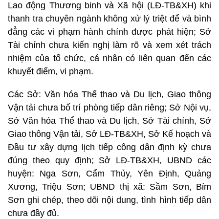
Lao động Thương binh và Xã hội (LĐ-TB&XH) khi
thanh tra chuyên ngành không xử lý triệt để và bình
đẳng các vi phạm hành chính được phát hiện; Sở
Tài chính chưa kiến nghị làm rõ và xem xét trách
nhiệm của tổ chức, cá nhân có liên quan đến các
khuyết điểm, vi phạm.
Các Sở: Văn hóa Thể thao và Du lịch, Giao thông
Vận tải chưa bố trí phòng tiếp dân riêng; Sở Nội vụ,
Sở Văn hóa Thể thao và Du lịch, Sở Tài chính, Sở
Giao thông Vận tải, Sở LĐ-TB&XH, Sở Kế hoạch và
Đầu tư xây dựng lịch tiếp công dân định kỳ chưa
đúng theo quy định; Sở LĐ-TB&XH, UBND các
huyện: Nga Sơn, Cẩm Thủy, Yên Định, Quảng
Xương, Triệu Sơn; UBND thị xã: Sầm Sơn, Bỉm
Sơn ghi chép, theo dõi nội dung, tình hình tiếp dân
chưa đầy đủ.