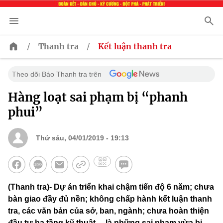
/
/
Thanh tra
Kết luận thanh tra
Theo dõi Báo Thanh tra trên
Hàng loạt sai phạm bị “phanh
phui”
Thứ sáu, 04/01/2019 - 19:13
(Thanh tra)- Dự án triển khai chậm tiến độ 6 năm; chưa
bàn giao đầy đủ nền; không chấp hành kết luận thanh
tra, các văn bản của sở, ban, ngành; chưa hoàn thiện
đầu tư hạ tầng kỹ thuật… là những sai phạm vừa bị