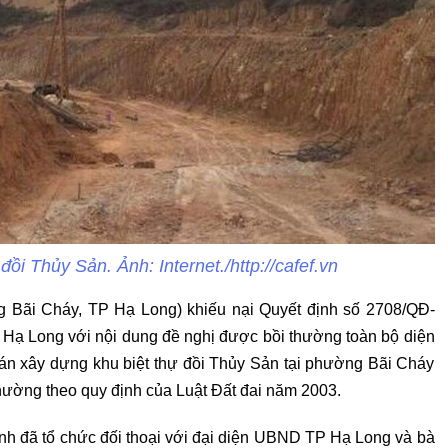
đồi Thủy Sản. Ảnh: Internet./http://cafef.vn
ng Bãi Cháy, TP Hạ Long) khiếu nại Quyết định số 2708/QĐ-
ạ Long với nội dung đề nghị được bồi thường toàn bộ diện
ự án xây dựng khu biệt thự đồi Thủy Sản tại phường Bãi Cháy
phường theo quy định của Luật Đất đai năm 2003.
ỉnh đã tổ chức đối thoại với đại diện UBND TP Hạ Long và bà