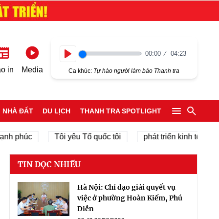
00:00
04:23
Play
o in
Media
Ca khúc:
Tự hào người làm báo Thanh tra
NHÀ ĐẤT
DU LỊCH
THANH TRA SPOTLIGHT
phúc
Tôi yêu Tổ quốc tôi
phát triển kinh tế tư nhân
TIN ĐỌC NHIỀU
Hà Nội: Chỉ đạo giải quyết vụ
việc ở phường Hoàn Kiếm, Phú
Diễn