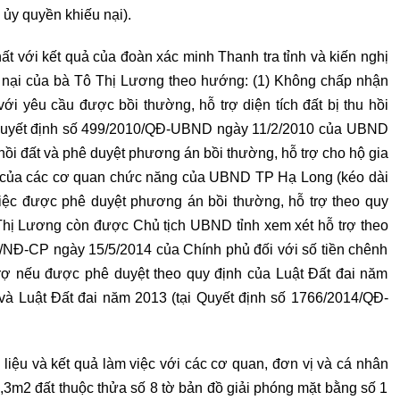
ủy quyền khiếu nại).
ất với kết quả của đoàn xác minh Thanh tra tỉnh và kiến nghị
u nại của bà Tô Thị Lương theo hướng: (1) Không chấp nhận
ới yêu cầu được bồi thường, hỗ trợ diện tích đất bị thu hồi
 Quyết định số 499/2010/QĐ-UBND ngày 11/2/2010 của UBND
hồi đất và phê duyệt phương án bồi thường, hỗ trợ cho hộ gia
ện của các cơ quan chức năng của UBND TP Hạ Long (kéo dài
iệc được phê duyệt phương án bồi thường, hỗ trợ theo quy
 Thị Lương còn được Chủ tịch UBND tỉnh xem xét hỗ trợ theo
4/NĐ-CP ngày 15/5/2014 của Chính phủ đối với số tiền chênh
trợ nếu được phê duyệt theo quy định của Luật Đất đai năm
và Luật Đất đai năm 2013 (tại Quyết định số 1766/2014/QĐ-
 liệu và kết quả làm việc với các cơ quan, đơn vị và cá nhân
2,3m2 đất thuộc thửa số 8 tờ bản đồ giải phóng mặt bằng số 1