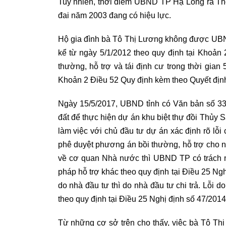
Tuy nhiên, thời điểm UBND TP Hạ Long ra Th
đai năm 2003 đang có hiệu lực.
Hộ gia đình bà Tô Thị Lương không được UBND
kể từ ngày 5/1/2012 theo quy định tại Khoản
thường, hỗ trợ và tái định cư trong thời gian 
Khoản 2 Điều 52 Quy định kèm theo Quyết đị
Ngày 15/5/2017, UBND tỉnh có Văn bản số 3330
đất để thực hiện dự án khu biệt thự đồi Thủy 
làm việc với chủ đầu tư dự án xác định rõ lỗi
phê duyệt phương án bồi thường, hỗ trợ cho ng
về cơ quan Nhà nước thì UBND TP có trách n
pháp hỗ trợ khác theo quy định tại Điều 25 N
do nhà đầu tư thì do nhà đầu tư chi trả. Lỗi 
theo quy định tại Điều 25 Nghị định số 47/201
Từ những cơ sở trên cho thấy, việc bà Tô Th