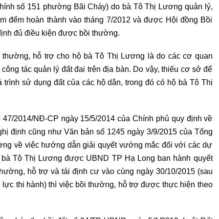
a chính số 151 phường Bãi Cháy) do bà Tô Thị Lương quản lý,
m đếm hoàn thành vào tháng 7/2012 và được Hội đồng Bồi
định đủ điều kiện được bồi thường.
thường, hỗ trợ cho hộ bà Tô Thị Lương là do các cơ quan
ông tác quản lý đất đai trên địa bàn. Do vậy, thiếu cơ sở để
á trình sử dụng đất của các hộ dân, trong đó có hộ bà Tô Thị
 47/2014/NĐ-CP ngày 15/5/2014 của Chính phủ quy định về
Nghị định cũng như Văn bản số 1245 ngày 3/9/2015 của Tổng
ường về việc hướng dẫn giải quyết vướng mắc đối với các dự
ủa hộ bà Tô Thị Lương được UBND TP Hạ Long ban hành quyết
thường, hỗ trợ và tái định cư vào cùng ngày 30/10/2015 (sau
lực thi hành) thì việc bồi thường, hỗ trợ được thực hiện theo