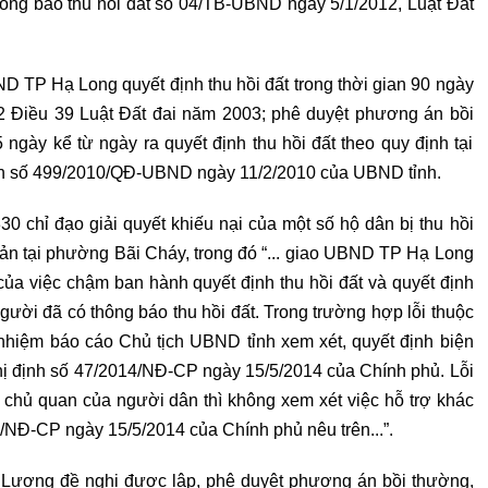
ông báo thu hồi đất số 04/TB-UBND ngày 5/1/2012, Luật Đất
 TP Hạ Long quyết định thu hồi đất trong thời gian 90 ngày
 2 Điều 39 Luật Đất đai năm 2003; phê duyệt phương án bồi
5 ngày kể từ ngày ra quyết định thu hồi đất theo quy định tại
nh số 499/2010/QĐ-UBND ngày 11/2/2010 của UBND tỉnh.
 chỉ đạo giải quyết khiếu nại của một số hộ dân bị thu hồi
Sản tại phường Bãi Cháy, trong đó “... giao UBND TP Hạ Long
 của việc chậm ban hành quyết định thu hồi đất và quyết định
ười đã có thông báo thu hồi đất. Trong trường hợp lỗi thuộc
hiệm báo cáo Chủ tịch UBND tỉnh xem xét, quyết định biện
ghị định số 47/2014/NĐ-CP ngày 15/5/2014 của Chính phủ. Lỗi
do chủ quan của người dân thì không xem xét việc hỗ trợ khác
4/NĐ-CP ngày 15/5/2014 của Chính phủ nêu trên...”.
ị Lương đề nghị được lập, phê duyệt phương án bồi thường,