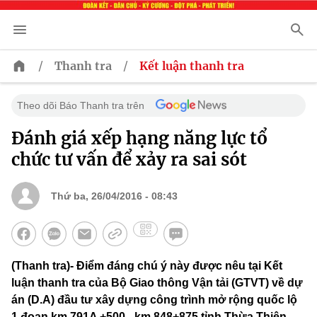
/
/
Thanh tra
Kết luận thanh tra
Theo dõi Báo Thanh tra trên
Đánh giá xếp hạng năng lực tổ
chức tư vấn để xảy ra sai sót
Thứ ba, 26/04/2016 - 08:43
(Thanh tra)- Điểm đáng chú ý này được nêu tại Kết
luận thanh tra của Bộ Giao thông Vận tải (GTVT) về dự
án (D.A) đầu tư xây dựng công trình mở rộng quốc lộ
1 đoạn km 791A +500 - km 848+875 tỉnh Thừa Thiên -