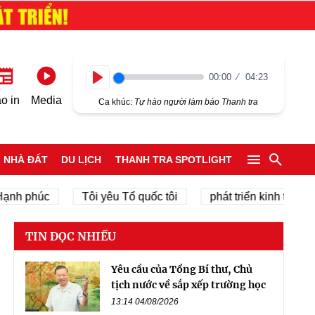
00:00
04:23
Play
o in
Media
Ca khúc:
Tự hào người làm báo Thanh tra
NHÀ ĐẤT
DU LỊCH
THANH TRA SPOTLIGHT
phúc
Tôi yêu Tổ quốc tôi
phát triển kinh tế tư nhân
TIN ĐỌC NHIỀU
Yêu cầu của Tổng Bí thư, Chủ
tịch nước về sắp xếp trường học
13:14 04/08/2026