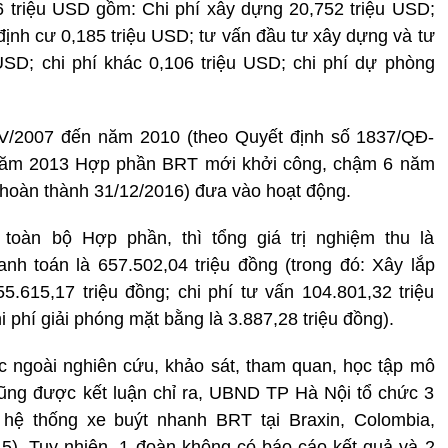
 triệu USD gồm: Chi phí xây dựng 20,752 triệu USD;
i định cư 0,185 triệu USD; tư vấn đầu tư xây dựng và tư
 USD; chi phí khác 0,106 triệu USD; chi phí dự phòng
 IV/2007 đến năm 2010 (theo Quyết định số 1837/QĐ-
năm 2013 Hợp phần BRT mới khởi công, chậm 6 năm
 (hoàn thành 31/12/2016) đưa vào hoạt động.
 toàn bộ Hợp phần, thì tổng giá trị nghiệm thu là
hanh toán là 657.502,04 triệu đồng (trong đó: Xây lắp
255.615,17 triệu đồng; chi phí tư vấn 104.801,32 triệu
i phí giải phóng mặt bằng là 3.887,28 triệu đồng).
ớc ngoài nghiên cứu, khảo sát, tham quan, học tập mô
ũng được kết luận chỉ ra, UBND TP Hà Nội tổ chức 3
 hệ thống xe buýt nhanh BRT tại Braxin, Colombia,
5). Tuy nhiên, 1 đoàn không có báo cáo kết quả và 2