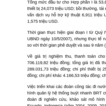
Tổng mức đầu tư cho Hợp phần I là 53,6
thiết bị 24,073 triệu USD; bồi thường, tá
vấn dịch vụ hỗ trợ kỹ thuật 6,911 triệu
1,575 triệu USD.
Thời gian thực hiện giai đoạn I từ Quý
UBND ngày 10/5/2007), nhưng thực tế 
so với thời gian phê duyệt và sau 9 năm
Về giá trị nghiệm thu, thanh toán cho
706.119,82 triệu đồng; tổng giá trị đã t
289.031,73 triệu đồng; chi phí thiết bị 
đồng; chi phí khác 4.166,53 triệu đồng; ch
Việc triển khai các đoàn công tác đi nư
hình quản lý hệ thống buýt nhanh BRT c
đoàn đi nghiên cứu, khảo sát mô hình
Ecuado, Indonesia (năm 2004, 2009, 201