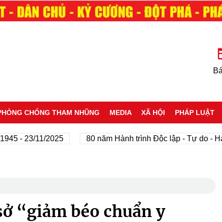
Bá
PHÒNG CHỐNG THAM NHŨNG
MEDIA
XÃ HỘI
PHÁP LUẬT
 23/11/2025
80 năm Hành trình Độc lập - Tự do - Hạnh ph
sở “giảm béo chuẩn y