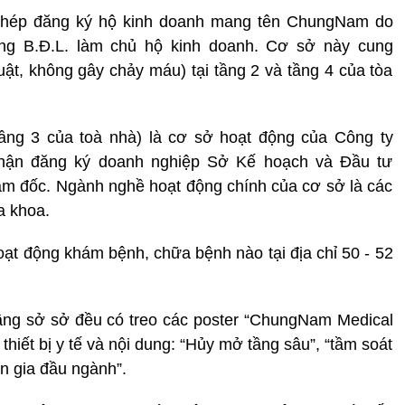
ấy phép đăng ký hộ kinh doanh mang tên ChungNam do
g B.Đ.L. làm chủ hộ kinh doanh. Cơ sở này cung
ật, không gây chảy máu) tại tầng 2 và tầng 4 của tòa
, tầng 3 của toà nhà) là cơ sở hoạt động của Công ty
ận đăng ký doanh nghiệp Sở Kế hoạch và Đầu tư
ám đốc. Ngành nghề hoạt động chính của cơ sở là các
a khoa.
oạt động khám bệnh, chữa bệnh nào tại địa chỉ 50 - 52
 tầng sở sở đều có treo các poster “ChungNam Medical
 thiết bị y tế và nội dung: “Hủy mở tầng sâu”, “tầm soát
n gia đầu ngành”.