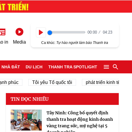
00:00
04:23
Play
o in
Media
Ca khúc:
Tự hào người làm báo Thanh tra
NHÀ ĐẤT
DU LỊCH
THANH TRA SPOTLIGHT
úc
Tôi yêu Tổ quốc tôi
phát triển kinh tế tư nhân
TIN ĐỌC NHIỀU
Tây Ninh: Công bố quyết định
thanh tra hoạt động kinh doanh
vàng trang sức, mỹ nghệ tại 5