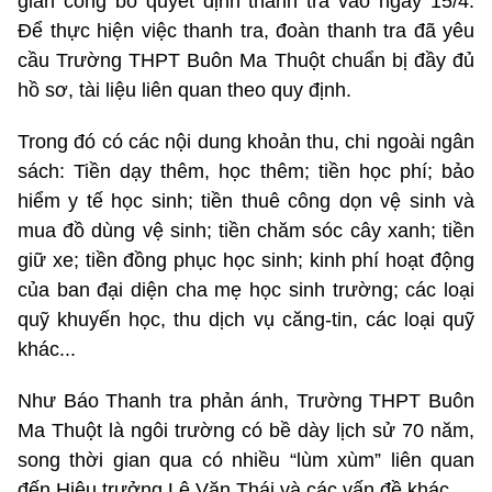
gian công bố quyết định thanh tra vào ngày 15/4.
Để thực hiện việc thanh tra, đoàn thanh tra đã yêu
cầu Trường THPT Buôn Ma Thuột chuẩn bị đầy đủ
hồ sơ, tài liệu liên quan theo quy định.
Trong đó có các nội dung khoản thu, chi ngoài ngân
sách: Tiền dạy thêm, học thêm; tiền học phí; bảo
hiểm y tế học sinh; tiền thuê công dọn vệ sinh và
mua đồ dùng vệ sinh; tiền chăm sóc cây xanh; tiền
giữ xe; tiền đồng phục học sinh; kinh phí hoạt động
của ban đại diện cha mẹ học sinh trường; các loại
quỹ khuyến học, thu dịch vụ căng-tin, các loại quỹ
khác...
Như Báo Thanh tra phản ánh, Trường THPT Buôn
Ma Thuột là ngôi trường có bề dày lịch sử 70 năm,
song thời gian qua có nhiều “lùm xùm” liên quan
đến Hiệu trưởng Lê Văn Thái và các vấn đề khác.