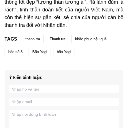
thống tốt đẹp “tương thân tương ái”, “lá lành đùm lá
rách”, tinh thần đoàn kết của người Việt Nam, mà
còn thể hiện sự gắn kết, sẻ chia của người cán bộ
thanh tra đối với Nhân dân.
TAGS
thanh tra
Thanh tra
khắc phục hậu quả
bão số 3
Bão Yagi
bão Yagi
Ý kiến bình luận: