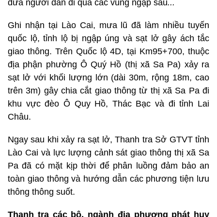
đưa người dân đi qua các vùng ngập sâu
...
Ghi nhận tại Lào Cai, mưa lũ đã làm nhiều tuyến
quốc lộ, tỉnh lộ bị ngập úng và sạt lở gây ách tắc
giao thông. Trên Quốc lộ 4D, tại Km95+700, thuộc
địa phận phường Ô Quý Hồ (thị xã Sa Pa) xảy ra
sạt lở với khối lượng lớn (dài 30m, rộng 18m, cao
trên 3m) gây chia cắt giao thông từ thị xã Sa Pa đi
khu vực đèo Ô Quy Hồ, Thác Bạc và đi tỉnh Lai
Châu.
Ngay sau khi xảy ra sạt lở, Thanh tra Sở GTVT tỉnh
Lào Cai và lực lượng cảnh sát giao thông thị xã Sa
Pa đã có mặt kịp thời để phân luồng đảm bảo an
toàn giao thông và hướng dẫn các phương tiện lưu
thông thông suốt.
Thanh tra các bộ, ngành địa phương phát huy