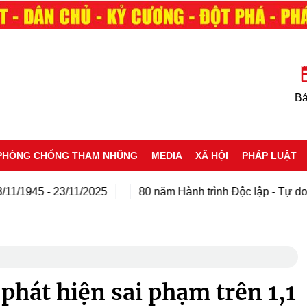
Bá
PHÒNG CHỐNG THAM NHŨNG
MEDIA
XÃ HỘI
PHÁP LUẬT
945 - 23/11/2025
80 năm Hành trình Độc lập - Tự do - Hạ
hát hiện sai phạm trên 1,1