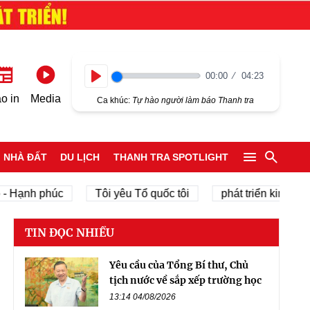
00:00
04:23
Play
o in
Media
Ca khúc:
Tự hào người làm báo Thanh tra
NHÀ ĐẤT
DU LỊCH
THANH TRA SPOTLIGHT
nh phúc
Tôi yêu Tổ quốc tôi
phát triển kinh tế tư nhâ
TIN ĐỌC NHIỀU
Yêu cầu của Tổng Bí thư, Chủ
tịch nước về sắp xếp trường học
13:14 04/08/2026