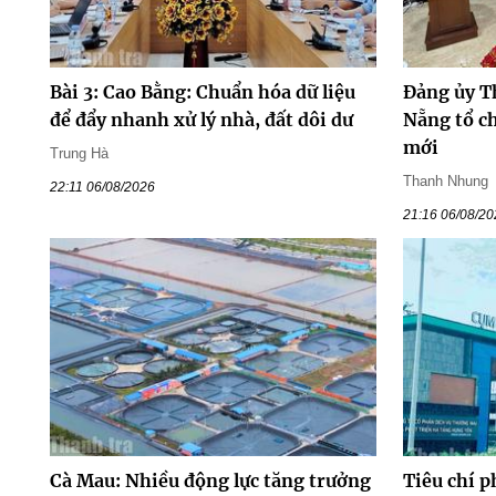
Bài 3: Cao Bằng: Chuẩn hóa dữ liệu
Đảng ủy T
để đẩy nhanh xử lý nhà, đất dôi dư
Nẵng tổ ch
mới
Trung Hà
Thanh Nhung
22:11 06/08/2026
21:16 06/08/2
Cà Mau: Nhiều động lực tăng trưởng
Tiêu chí p