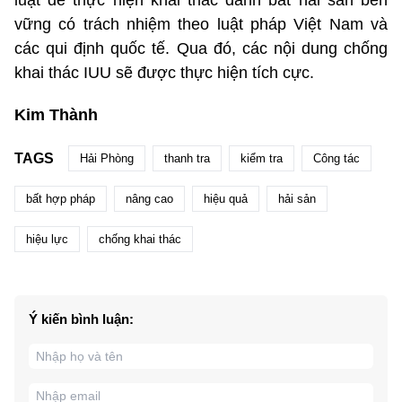
luật để thực hiện khai thác đánh bắt hải sản bền
vững có trách nhiệm theo luật pháp Việt Nam và
các qui định quốc tế. Qua đó, các nội dung chống
khai thác IUU sẽ được thực hiện tích cực.
Kim Thành
TAGS
Hải Phòng
thanh tra
kiểm tra
Công tác
bất hợp pháp
nâng cao
hiệu quả
hải sản
hiệu lực
chống khai thác
Ý kiến bình luận: