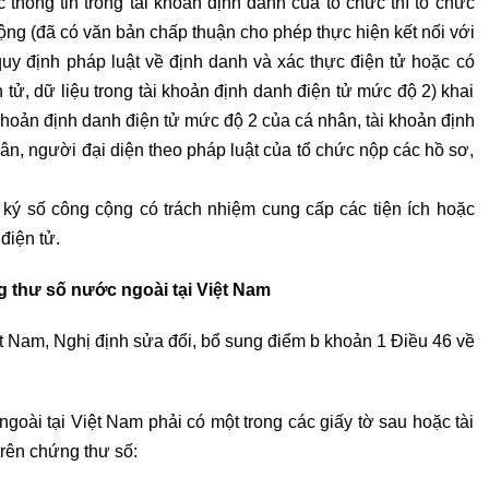
thông tin trong tài khoản định danh của tổ chức thì tổ chức
ng (đã có văn bản chấp thuận cho phép thực hiện kết nối với
quy định pháp luật về định danh và xác thực điện tử hoặc có
 tử, dữ liệu trong tài khoản định danh điện tử mức độ 2) khai
i khoản định danh điện tử mức độ 2 của cá nhân, tài khoản định
ân, người đại diện theo pháp luật của tổ chức nộp các hồ sơ,
ký số công cộng có trách nhiệm cung cấp các tiện ích hoặc
điện tử.
 thư số nước ngoài tại Việt Nam
t Nam, Nghị định sửa đổi, bổ sung điểm b khoản 1 Điều 46 về
oài tại Việt Nam phải có một trong các giấy tờ sau hoặc tài
trên chứng thư số: