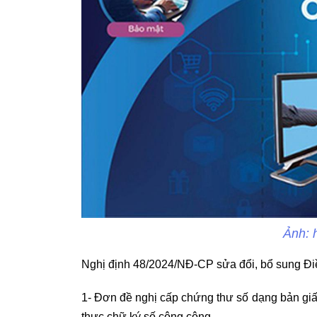
Ảnh: h
Nghị định 48/2024/NĐ-CP sửa đổi, bổ sung Điề
1- Đơn đề nghị cấp chứng thư số dạng bản giấ
thực chữ ký số công cộng.