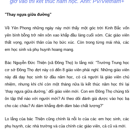
giờ vào thi kết thúc năm học. Ảnh: PV/Vietnam+
"Thay ngựa giữa đường"
Về Yên Phong những ngày này mới thấy một góc trời Kinh Bắc vốn
yên bình bỗng trở nên xôn xao khắp đầu làng cuối xóm. Các giáo viên
thất vọng, người thân của họ bức xúc. Còn trong từng mái nhà, các
em học sinh và phụ huynh hoang mang.
Bác Nguyễn Đức Thiện (xã Đông Thọ) lo lắng nói: “Trường Trung học
cơ sở Đông Thọ đợt này có đến 8 giáo viên phải nghỉ. Những giáo viên
này đã dạy học sinh từ đầu năm học, có cả người là giáo viên chủ
nhiệm, nhưng khi chỉ còn một tháng nữa là kết thúc năm học thì lại
‘thay ngựa giữa đường,’ đổi giáo viên mới. Con em Đông Thọ chúng tôi
ôn tập thế nào với người mới? Ai theo dõi đánh giá được vào học bạ
cho các cháu? Ai dám khẳng định đảm bảo chất lượng?”
Lo lắng của bác Thiện cũng chính là nỗi lo của các em học sinh, các
phụ huynh, các nhà trường và của chính các giáo viên, cả cũ và mới.