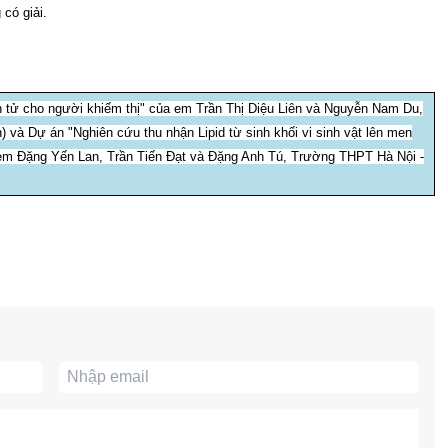
có giải.
iện tử cho người khiếm thị" của em Trần Thị Diệu Liên và Nguyễn Nam Du,
à Dự án "Nghiên cứu thu nhận Lipid từ sinh khối vi sinh vật lên men
a em Đặng Yến Lan, Trần Tiến Đạt và Đặng Anh Tú, Trường THPT Hà Nội -