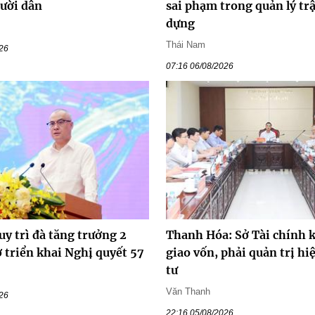
gười dân
sai phạm trong quản lý trậ
dựng
Thái Nam
026
07:16 06/08/2026
y trì đà tăng trưởng 2
Thanh Hóa: Sở Tài chính 
 triển khai Nghị quyết 57
giao vốn, phải quản trị hi
tư
Văn Thanh
026
22:16 05/08/2026