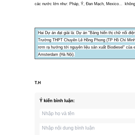
các nước lớn như: Pháp, Ý, Đan Mạch, Mexico... không 
Hai Dự án đạt giải là: Dự án "Bảng hiển thị chữ nổi đ
Trường THPT Chuyên Lê Hồng Phong (TP Hồ Chí Minh) v
rơm rạ hướng tới nguyên liệu sản xuất Biodiesel" củ
Amsterdam (Hà Nội).
T.H
Ý kiến bình luận: