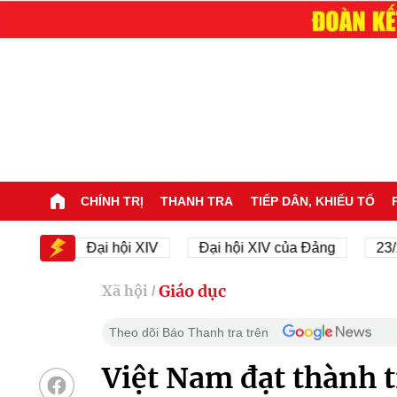
CHÍNH TRỊ
THANH TRA
TIẾP DÂN, KHIẾU TỐ
V
Đại hội XIV
Đại hội XIV của Đảng
23/11/194
Giáo dục
Xã hội
/
Theo dõi Báo Thanh tra trên
Việt Nam đạt thành tí