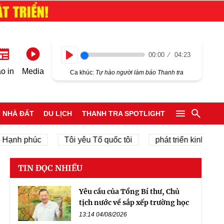
00:00
04:23
Play
o in
Media
Ca khúc:
Tự hào người làm báo Thanh tra
NHÀ ĐẤT
DU LỊCH
THANH TRA SPOTLIGHT
h phúc
Tôi yêu Tổ quốc tôi
phát triển kinh tế tư nhân
TIN ĐỌC NHIỀU
Yêu cầu của Tổng Bí thư, Chủ
tịch nước về sắp xếp trường học
13:14 04/08/2026