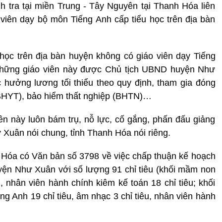
tra tại miền Trung - Tây Nguyên tại Thanh Hóa liên
viên dạy bộ môn Tiếng Anh cấp tiểu học trên địa bàn
học trên địa bàn huyện không có giáo viên dạy Tiếng
 những giáo viên này được Chủ tịch UBND huyện Như
hưởng lương tối thiểu theo quy định, tham gia đóng
(BHYT), bảo hiểm thất nghiệp (BHTN)…
ên này luôn bám trụ, nỗ lực, cố gắng, phấn đấu giảng
 Xuân nói chung, tỉnh Thanh Hóa nói riêng.
Hóa có Văn bản số 3798 về việc chấp thuận kế hoạch
yện Như Xuân với số lượng 91 chỉ tiêu (khối mầm non
êu, nhân viên hành chính kiêm kế toán 18 chỉ tiêu; khối
iếng Anh 19 chỉ tiêu, âm nhạc 3 chỉ tiêu, nhân viên hành