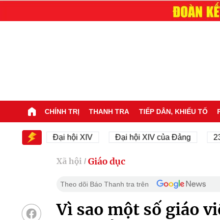
CHÍNH TRỊ
THANH TRA
TIẾP DÂN, KHIẾU TỐ
XIV
Đại hội XIV
Đại hội XIV của Đảng
23/11/1
Giáo dục
Xã hội
/
Theo dõi Báo Thanh tra trên
Vì sao một số giáo 