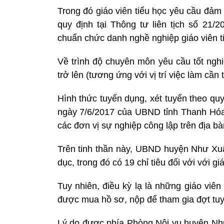
Trong đó giáo viên tiểu học yêu cầu đảm
quy định tại Thông tư liên tịch số 21
chuẩn chức danh nghề nghiệp giáo viên ti
Về trình độ chuyên môn yêu cầu tốt ng
trở lên (tương ứng với vị trí việc làm cần 
Hình thức tuyển dụng, xét tuyển theo qu
ngày 7/6/2017 của UBND tỉnh Thanh Hóa
các đơn vị sự nghiệp công lập trên địa bà
Trên tinh thần này, UBND huyện Như Xu
dục, trong đó có 19 chỉ tiêu đối với với g
Tuy nhiên, điều kỳ lạ là những giáo viê
được mua hồ sơ, nộp để tham gia đợt tuy
Lý do được phía Phòng Nội vụ huyện Như