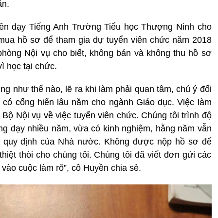
ăn.
viên dạy Tiếng Anh Trường Tiểu học Thượng Ninh cho
i mua hồ sơ để tham gia dự tuyển viên chức năm 2018
hòng Nội vụ cho biết, không bán và không thu hồ sơ
ì học tại chức.
g như thế nào, lẽ ra khi làm phải quan tâm, chú ý đối
ã có cống hiến lâu năm cho ngành Giáo dục. Việc làm
Bộ Nội vụ về việc tuyển viên chức. Chúng tôi trình độ
ảng dạy nhiều năm, vừa có kinh nghiệm, hằng năm vẫn
eo quy định của Nhà nước. Không được nộp hồ sơ để
hiệt thòi cho chúng tôi. Chúng tôi đã viết đơn gửi các
vào cuộc làm rõ”, cô Huyền chia sẻ.