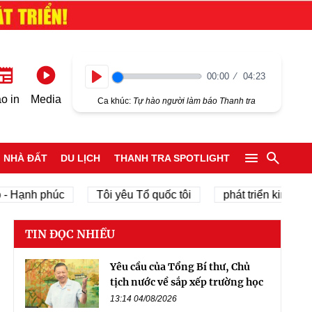
00:00
04:23
Play
o in
Media
Ca khúc:
Tự hào người làm báo Thanh tra
NHÀ ĐẤT
DU LỊCH
THANH TRA SPOTLIGHT
nh phúc
Tôi yêu Tổ quốc tôi
phát triển kinh tế tư nhâ
TIN ĐỌC NHIỀU
Yêu cầu của Tổng Bí thư, Chủ
tịch nước về sắp xếp trường học
13:14 04/08/2026