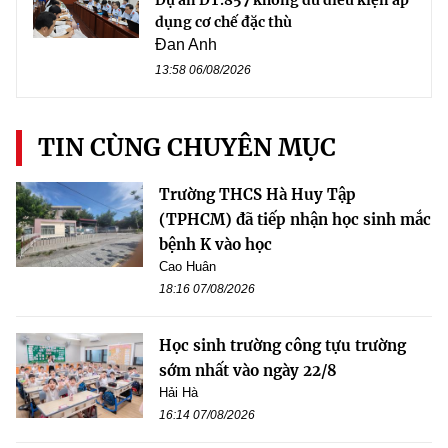
Dự án ĐT.857 không đủ điều kiện áp
dụng cơ chế đặc thù
Đan Anh
13:58 06/08/2026
TIN CÙNG CHUYÊN MỤC
Trường THCS Hà Huy Tập
(TPHCM) đã tiếp nhận học sinh mắc
bệnh K vào học
Cao Huân
18:16 07/08/2026
Học sinh trường công tựu trường
sớm nhất vào ngày 22/8
Hải Hà
16:14 07/08/2026