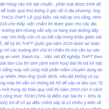
 ngân hàng câu hỏi đạt chuẩn, phân loại được trình độ
quá dễ hoặc quá khó.Đứng ở góc độ ở địa phương, ông
 THCS-THPT Lê Quý Đôn, Hà Nội lại cho rằng, nhìn
2018 cho thấy, việc chấm thi được giao cho các địa
c trường ĐH nhưng vẫn xảy ra hàng loạt đường dây
u này cho thấy còn có sự bất cập trong khâu giám sát,
 thế, để kỳ thi THPT Quốc gia năm 2019 được an toàn,
ng chỉ các trường ĐH chủ trì chấm thi mà cần sự vào
g an ninh, thanh tra... Việc xét tốt nghiệp THPT theo
bài làm của thí sinh (ảnh minh họa) Bài thi trả lời trắc
ấm bằng máy với cùng một phần mềm chuyên dụng do
uy nhiên, theo ông Quốc Bình, nếu Bộ không có sự
ằng máy thì vẫn có những kẽ hở để xảy ra tiêu cực.Tỷ
 mới trong dự thảo quy chế thi năm 2019 còn ở cách
o công thức 70/30 (70% là điểm các bài thi + 30% là
inh).Sở dĩ có sự điều chỉnh này là có nhiều ý kiến về