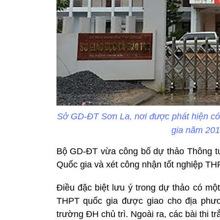
Sở GD-ĐT Sơn La, nơi được phát hiện có 
gia năm 201
Bộ GD-ĐT vừa công bố dự thảo Thông tư
Quốc gia và xét công nhận tốt nghiệp THPT
Điều đặc biệt lưu ý trong dự thảo có m
THPT quốc gia được giao cho địa phươ
trường ĐH chủ trì. Ngoài ra, các bài thi