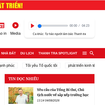
00:00
04:23
Play
o in
Media
Ca khúc:
Tự hào người làm báo Thanh tra
NHÀ ĐẤT
DU LỊCH
THANH TRA SPOTLIGHT
húc
Tôi yêu Tổ quốc tôi
phát triển kinh tế tư nhân
TIN ĐỌC NHIỀU
Yêu cầu của Tổng Bí thư, Chủ
tịch nước về sắp xếp trường học
13:14 04/08/2026