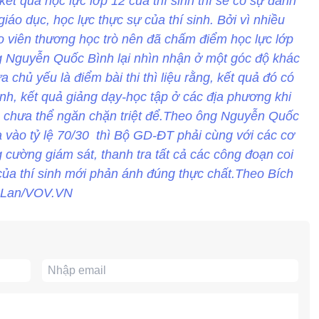
kết quả học lực lớp 12 của thí sinh thì sẽ có sự đánh
áo dục, học lực thực sự của thí sinh. Bởi vì nhiều
áo viên thương học trò nên đã chấm điểm học lực lớp
ng Nguyễn Quốc Bình lại nhìn nhận ở một góc độ khác
 chủ yếu là điểm bài thi thì liệu rằng, kết quả đó có
inh, kết quả giảng dạy-học tập ở các địa phương khi
 chưa thể ngăn chặn triệt để.Theo ông Nguyễn Quốc
a vào tỷ lệ 70/30 thì Bộ GD-ĐT phải cùng với các cơ
 cường giám sát, thanh tra tất cả các công đoạn coi
m của thí sinh mới phản ánh đúng thực chất.Theo Bích
Lan/VOV.VN