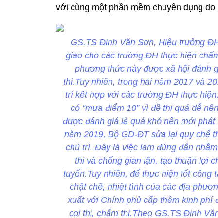
với cùng một phần mềm chuyên dụng do 
GS.TS Đinh Văn Sơn, Hiệu trưởng ĐH
giao cho các trường ĐH thực hiện chấm
phương thức này được xã hội đánh g
thi.Tuy nhiên, trong hai năm 2017 và 20
trì kết hợp với các trường ĐH thực hiệ
có “mưa điểm 10” vì đề thi quá dễ nên
được đánh giá là quá khó nên mới phát 
năm 2019, Bộ GD-ĐT sửa lại quy chế th
chủ trì. Đây là việc làm đúng đắn nhằm
thi và chống gian lận, tạo thuận lợi 
tuyển.Tuy nhiên, để thực hiện tốt công 
chặt chẽ, nhiệt tình của các địa phư
xuất với Chính phủ cấp thêm kinh phí 
coi thi, chấm thi.Theo GS.TS Đinh Vă