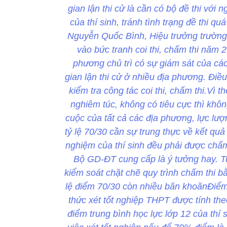
gian lận thi cử là cần có bộ đề thi với
của thí sinh, tránh tình trạng đề thi 
Nguyễn Quốc Bình, Hiệu trưởng trường
vào bức tranh coi thi, chấm thi năm 
phương chủ trì có sự giám sát của cá
gian lận thi cử ở nhiều địa phương. Điề
kiểm tra công tác coi thi, chấm thi.Vì
nghiêm túc, không có tiêu cực thì khô
cuộc của tất cả các địa phương, lực lượn
tỷ lệ 70/30 cần sự trung thực về kết quả 
nghiệm của thí sinh đều phải được ch
Bộ GD-ĐT cung cấp là ý tưởng hay. T
kiểm soát chặt chẽ quy trình chấm thi b
lệ điểm 70/30 còn nhiều băn khoănĐiểm
thức xét tốt nghiệp THPT được tính the
điểm trung bình học lực lớp 12 của thí s