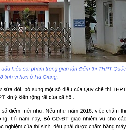
dấu hiệu sai phạm trong gian lận điểm thi THPT Quốc
8 tinh vi hơn ở Hà Giang.
 sửa đổi, bổ sung một số điều của Quy chế thi THPT
 xin ý kiến rộng rãi của xã hội.
ột số điểm mới như: Nếu như năm 2018, việc chấm thi
ng, thì năm nay, Bộ GD-ĐT giao nhiệm vụ cho các
 trắc nghiệm của thí sinh đều phải được chấm bằng máy