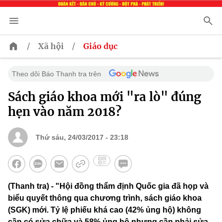
/
/
Xã hội
Giáo dục
Theo dõi Báo Thanh tra trên
Sách giáo khoa mới "ra lò" đúng
hẹn vào năm 2018?
Thứ sáu, 24/03/2017 - 23:18
(Thanh tra) - "Hội đồng thẩm định Quốc gia đã họp và
biểu quyết thông qua chương trình, sách giáo khoa
(SGK) mới. Tỷ lệ phiếu khá cao (42% ủng hộ) không
cần có sửa chữa và 58% ủng hộ nhưng cần phải sửa