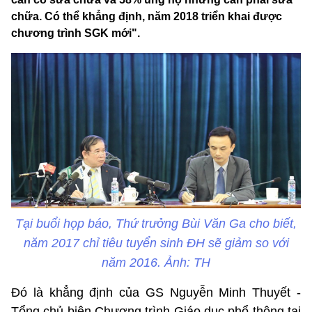
chữa. Có thể khẳng định, năm 2018 triển khai được
chương trình SGK mới".
Tại buổi họp báo, Thứ trưởng Bùi Văn Ga cho biết,
năm 2017 chỉ tiêu tuyển sinh ĐH sẽ giảm so với
năm 2016. Ảnh: TH
Đó là khẳng định của GS Nguyễn Minh Thuyết -
Tổng chủ biên Chương trình Giáo dục phổ thông tại