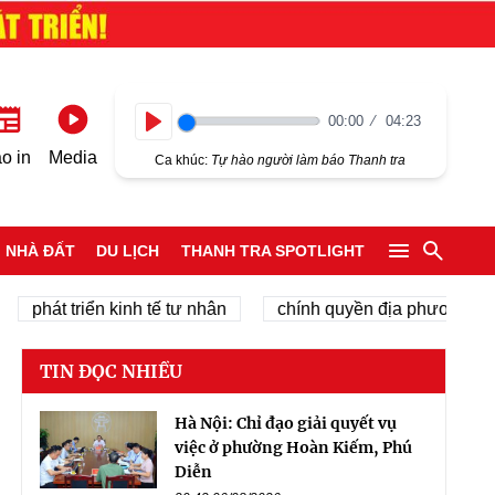
00:00
04:23
Play
o in
Media
Ca khúc:
Tự hào người làm báo Thanh tra
NHÀ ĐẤT
DU LỊCH
THANH TRA SPOTLIGHT
 triển kinh tế tư nhân
chính quyền địa phương 2 cấp
TIN ĐỌC NHIỀU
Hà Nội: Chỉ đạo giải quyết vụ
việc ở phường Hoàn Kiếm, Phú
Diễn