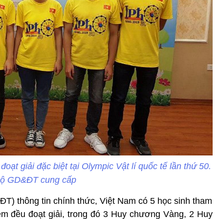
ạt giải đặc biệt tại Olympic Vật lí quốc tế lần thứ 50.
Bộ GD&ĐT cung cấp
T) thông tin chính thức, Việt Nam có 5 học sinh tham
 em đều đoạt giải, trong đó 3 Huy chương Vàng, 2 Huy