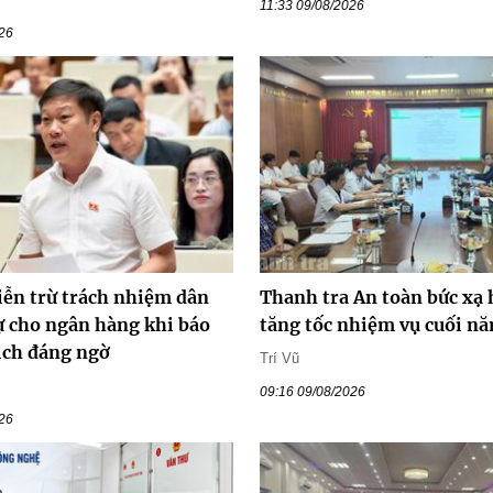
11:33 09/08/2026
026
iễn trừ trách nhiệm dân
Thanh tra An toàn bức xạ
ự cho ngân hàng khi báo
tăng tốc nhiệm vụ cuối n
ịch đáng ngờ
Trí Vũ
09:16 09/08/2026
026