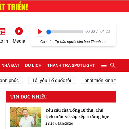
00:00
04:23
Play
o in
Media
Ca khúc:
Tự hào người làm báo Thanh tra
NHÀ ĐẤT
DU LỊCH
THANH TRA SPOTLIGHT
phúc
Tôi yêu Tổ quốc tôi
phát triển kinh tế tư nhân
TIN ĐỌC NHIỀU
Yêu cầu của Tổng Bí thư, Chủ
tịch nước về sắp xếp trường học
13:14 04/08/2026