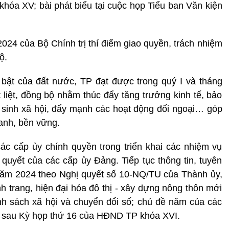
khóa XV; bài phát biểu tại cuộc họp Tiểu ban Văn kiện
4 của Bộ Chính trị thí điểm giao quyền, trách nhiệm
ộ.
 bật của đất nước, TP đạt được trong quý I và tháng
liệt, đồng bộ nhằm thúc đẩy tăng trưởng kinh tế, bảo
sinh xã hội, đẩy mạnh các hoạt động đối ngoại… góp
anh, bền vững.
ác cấp ủy chính quyền trong triển khai các nhiệm vụ
ị quyết của các cấp ủy Đảng. Tiếp tục thông tin, tuyên
 năm 2024 theo Nghị quyết số 10-NQ/TU của Thành ủy,
trang, hiện đại hóa đô thị - xây dựng nông thôn mới
nh sách xã hội và chuyển đổi số; chủ đề năm của các
và sau Kỳ họp thứ 16 của HĐND TP khóa XVI.