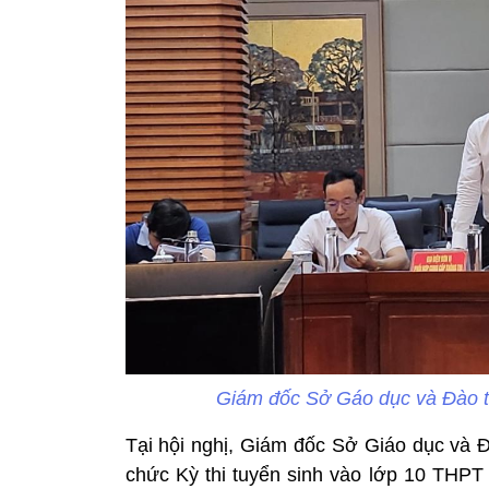
Giám đốc Sở Gáo dục và Đào t
Tại hội nghị, Giám đốc Sở Giáo dục và Đ
chức Kỳ thi tuyển sinh vào lớp 10 THPT