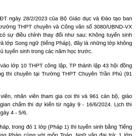
ĐT ngày 28/2/2023 của Bộ Giáo dục và Đào tạo ban
a trường THPT chuyên và Công văn số 3080/UBND-VX
ó sự điều chỉnh thay đổi như sau: Không tuyển sinh
và lớp Song ngữ (tiếng Pháp), đây là những lớp không
 tuyển sinh trong các năm học trước.
 vào lớp 10 THPT công lập, TP thành lập 43 hội đồng
đồng thi chuyên tại Trường THPT Chuyên Trần Phú (91
iên, nhân viên tham gia coi thi và 961 cán bộ, giáo
gian chấm thi dự kiến từ ngày 9 - 16/6/2024. Lịch thi
gày 4 - 5/6.
áp, trong đó 1 lớp (Pháp 1) thi tuyển sinh bằng Tiếng
ếng Pháp cùng với môn Toán, Ngữ văn đại trà; 1 lớp