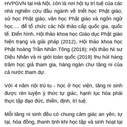
HVPGVN tại Hà Nội, còn là nơi hội tụ trí tuệ của các
nhà nghiên cứu đầu ngành về triết học Phật giáo,
sử học Phật giáo, văn học Phật giáo và ngôn ngữ
học…. để tổ chức các
hội thảo cấp quốc gia, quốc
tế. Điển hình, Hội thảo khoa học Giáo dục Phật giáo
hiện trạng và giải pháp (2012), Hội thảo khoa học
Phật hoàng Trần Nhân Tông (2018); Hội thảo Ni sư
Diệu Nhân và ni giới toàn quốc (2019) thu hút hàng
trăm học giả tham gia, hàng ngàn chư tăng ni của
cả nước tham dự.
Với 4 năm nội trú tu - học ở học viện, tăng ni sinh
được rèn luyện ý thức tự giác, hạnh lục hòa phải
thực tập đạo đức, thiền, định, trí tuệ.
Mỗi tăng ni sinh đều có chung cảm giác an yên, tự
tại, hòa đồng, thanh tịnh khi học tập và sinh hoạt tại