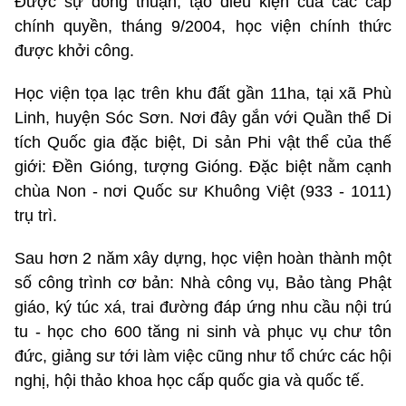
Được sự đồng thuận, tạo điều kiện của các cấp
chính quyền, tháng 9/2004, học viện chính thức
được khởi công.
Học viện tọa lạc trên khu đất gần 11ha, tại xã Phù
Linh, huyện Sóc Sơn. Nơi đây gắn với Quần thể Di
tích Quốc gia đặc biệt, Di sản Phi vật thể của thế
giới: Đền Gióng, tượng Gióng. Đặc biệt nằm cạnh
chùa Non - nơi Quốc sư Khuông Việt (933 - 1011)
trụ trì.
Sau hơn 2 năm xây dựng, học viện hoàn thành một
số công trình cơ bản: Nhà công vụ, Bảo tàng Phật
giáo, ký túc xá, trai đường đáp ứng nhu cầu nội trú
tu - học cho 600 tăng ni sinh và phục vụ chư tôn
đức, giảng sư tới làm việc cũng như tổ chức các hội
nghị, hội thảo khoa học cấp quốc gia và quốc tế.