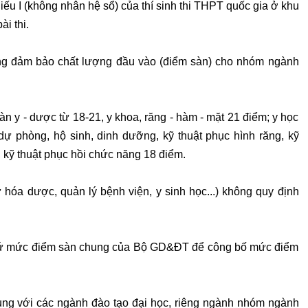
ếu I (không nhân hệ sổ) của thí sinh thi THPT quốc gia ở khu
i thi.
g đảm bảo chất lượng đầu vào (điểm sàn) cho nhóm ngành
 y - dược từ 18-21, y khoa, răng - hàm - mặt 21 điểm; y học
dự phòng, hộ sinh, dinh dưỡng, kỹ thuật phục hình răng, kỹ
, kỹ thuật phục hồi chức năng 18 điểm.
hóa dược, quản lý bệnh viện, y sinh học...) không quy định
cứ mức điểm sàn chung của Bộ GD&ĐT để công bố mức điểm
g với các ngành đào tạo đại học, riêng ngành nhóm ngành