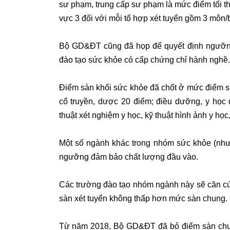
sư phạm, trung cấp sư phạm là mức điểm tối thi
vực 3 đối với mỗi tổ hợp xét tuyển gồm 3 môn/bà
Bộ GD&ĐT cũng đã họp để quyết định ngưỡn
đào tạo sức khỏe có cấp chứng chỉ hành nghề.
Điểm sàn khối sức khỏe đã chốt ở mức điểm sàn
cổ truyền, dược 20 điểm; điều dưỡng, y học 
thuật xét nghiệm y học, kỹ thuật hình ảnh y học
Một số ngành khác trong nhóm sức khỏe (như 
ngưỡng đảm bảo chất lượng đầu vào.
Các trường đào tạo nhóm ngành này sẽ căn 
sàn xét tuyển không thấp hơn mức sàn chung.
Từ năm 2018, Bộ GD&ĐT đã bỏ điểm sàn chun