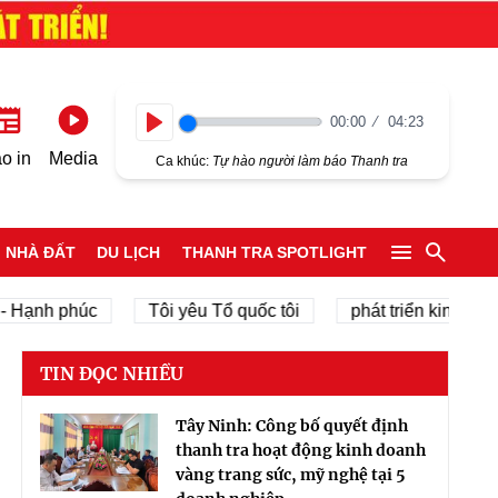
00:00
04:23
Play
o in
Media
Ca khúc:
Tự hào người làm báo Thanh tra
NHÀ ĐẤT
DU LỊCH
THANH TRA SPOTLIGHT
 phúc
Tôi yêu Tổ quốc tôi
phát triển kinh tế tư nhân
TIN ĐỌC NHIỀU
Tây Ninh: Công bố quyết định
thanh tra hoạt động kinh doanh
vàng trang sức, mỹ nghệ tại 5