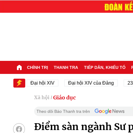
CHÍNH TRỊ
THANH TRA
TIẾP DÂN, KHIẾU TỐ
V
Đại hội XIV
Đại hội XIV của Đảng
23/11/194
Giáo dục
Xã hội
/
Theo dõi Báo Thanh tra trên
Điểm sàn ngành Sư p