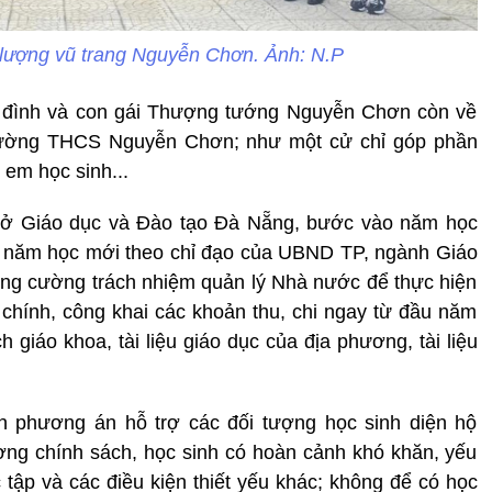
lượng vũ trang Nguyễn Chơn. Ảnh: N.P
a đình và con gái Thượng tướng Nguyễn Chơn còn về
Trường THCS Nguyễn Chơn; như một cử chỉ góp phần
em học sinh...
Sở Giáo dục và Đào tạo Đà Nẵng, bước vào năm học
ho năm học mới theo chỉ đạo của UBND TP, ngành Giáo
 tăng cường trách nhiệm quản lý Nhà nước để thực hiện
i chính, công khai các khoản thu, chi ngay từ đầu năm
 giáo khoa, tài liệu giáo dục của địa phương, tài liệu
ện phương án hỗ trợ các đối tượng học sinh diện hộ
ợng chính sách, học sinh có hoàn cảnh khó khăn, yếu
tập và các điều kiện thiết yếu khác; không để có học