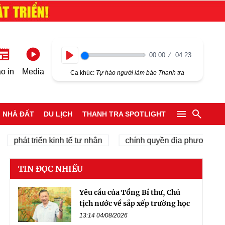
00:00
04:23
Play
o in
Media
Ca khúc:
Tự hào người làm báo Thanh tra
NHÀ ĐẤT
DU LỊCH
THANH TRA SPOTLIGHT
t triển kinh tế tư nhân
chính quyền địa phương 2 cấp
TIN ĐỌC NHIỀU
Yêu cầu của Tổng Bí thư, Chủ
tịch nước về sắp xếp trường học
13:14 04/08/2026