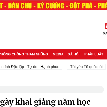
Bá
PHÒNG CHỐNG THAM NHŨNG
MEDIA
XÃ HỘI
PHÁP LUẬT
Độc lập - Tự do - Hạnh phúc
Tôi yêu Tổ quốc tôi
phá
gày khai giảng năm học