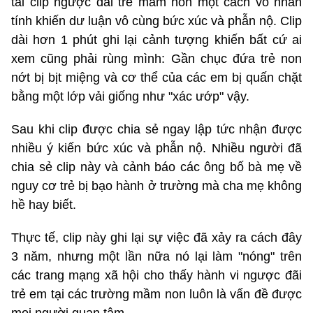
tải clip ngược đãi trẻ mầm non một cách vô nhân
tính khiến dư luận vô cùng bức xúc và phẫn nộ. Clip
dài hơn 1 phút ghi lại cảnh tượng khiến bất cứ ai
xem cũng phải rùng mình: Gần chục đứa trẻ non
nớt bị bịt miệng và cơ thể của các em bị quấn chặt
bằng một lớp vải giống như "xác ướp" vậy.
Sau khi clip được chia sẻ ngay lập tức nhận được
nhiều ý kiến bức xúc và phẫn nộ. Nhiều người đã
chia sẻ clip này và cảnh báo các ông bố bà mẹ về
nguy cơ trẻ bị bạo hành ở trường mà cha mẹ không
hề hay biết.
Thực tế, clip này ghi lại sự việc đã xảy ra cách đây
3 năm, nhưng một lần nữa nó lại làm "nóng" trên
các trang mạng xã hội cho thấy hành vi ngược đãi
trẻ em tại các trường mầm non luôn là vấn đề được
mọi người quan tâm.