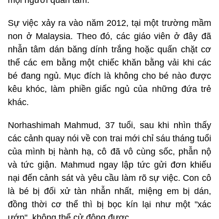
Sự việc xảy ra vào năm 2012, tại một trường mầm
non ở Malaysia. Theo đó, các giáo viên ở đây đã
nhẫn tâm dán băng dính trắng hoặc quấn chặt cơ
thể các em bằng một chiếc khăn bằng vải khi các
bé đang ngủ. Mục đích là không cho bé nào được
kêu khóc, làm phiền giấc ngủ của những đứa trẻ
khác.
Norhashimah Mahmud, 37 tuổi, sau khi nhìn thấy
các cảnh quay nói về con trai mới chỉ sáu tháng tuổi
của mình bị hành hạ, cô đã vô cùng sốc, phẫn nộ
và tức giận. Mahmud ngay lập tức gửi đơn khiếu
nại đến cảnh sát và yêu cầu làm rõ sự việc. Con cô
là bé bị đối xử tàn nhẫn nhất, miệng em bị dán,
đồng thời cơ thể thì bị bọc kín lại như một "xác
ướp", không thể cử động được.