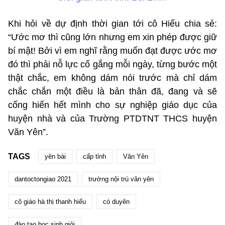
Khi hỏi về dự định thời gian tới cô Hiếu chia sẻ:
“Ước mơ thì cũng lớn nhưng em xin phép được giữ
bí mật! Bởi vì em nghĩ rằng muốn đạt được ước mơ
đó thì phải nỗ lực cố gắng mỗi ngày, từng bước một
thật chắc, em không dám nói trước mà chỉ dám
chắc chắn một điều là bản thân đã, đang và sẽ
cống hiến hết mình cho sự nghiệp giáo dục của
huyện nhà và của Trường PTDTNT THCS huyện
Văn Yên”.
TAGS
yên bái
cấp tỉnh
Văn Yên
dantoctongiao 2021
trường nội trú văn yên
cô giáo hà thị thanh hiếu
có duyên
đào tạo học sinh giỏi