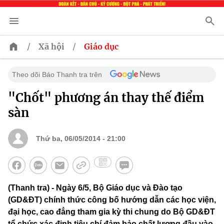
/
/
Xã hội
Giáo dục
Theo dõi Báo Thanh tra trên
"Chốt" phương án thay thế điểm
sàn
Thứ ba, 06/05/2014 - 21:00
(Thanh tra) - Ngày 6/5, Bộ Giáo dục và Đào tạo
(GD&ĐT) chính thức công bố hướng dẫn các học viện,
đại học, cao đẳng tham gia kỳ thi chung do Bộ GD&ĐT
tổ chức xác định tiêu chí đảm bảo chất lượng đầu vào