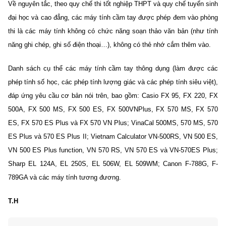
Về nguyên tắc, theo quy chế thi tốt nghiệp THPT và quy chế tuyển sinh
đại học và cao đẳng, các máy tính cầm tay được phép đem vào phòng
thi là các máy tính không có chức năng soạn thảo văn bản (như tính
năng ghi chép, ghi số điện thoại…), không có thẻ nhớ cắm thêm vào.
Danh sách cụ thể các máy tính cầm tay thông dụng (làm được các
phép tính số học, các phép tính lượng giác và các phép tính siêu việt),
đáp ứng yêu cầu cơ bản nói trên, bao gồm: Casio FX 95, FX 220, FX
500A, FX 500 MS, FX 500 ES, FX 500VNPlus, FX 570 MS, FX 570
ES, FX 570 ES Plus và FX 570 VN Plus; VinaCal 500MS, 570 MS, 570
ES Plus và 570 ES Plus II; Vietnam Calculator VN-500RS, VN 500 ES,
VN 500 ES Plus function, VN 570 RS, VN 570 ES và VN-570ES Plus;
Sharp EL 124A, EL 250S, EL 506W, EL 509WM; Canon F-788G, F-
789GA và các máy tính tương đương.
T.H