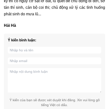
kỳ thi có nguy cơ sạt lở đất, lũ quét để chủ động di dời, sơ
tán thí sinh, cán bộ coi thi; chủ động xử lý các tình huống
phát sinh do mưa lũ...
Hải Hà
Ý kiến bình luận:
Ý kiến của bạn sẽ được xét duyệt khi đăng. Xin vui lòng gõ
tiếng Việt có dấu.