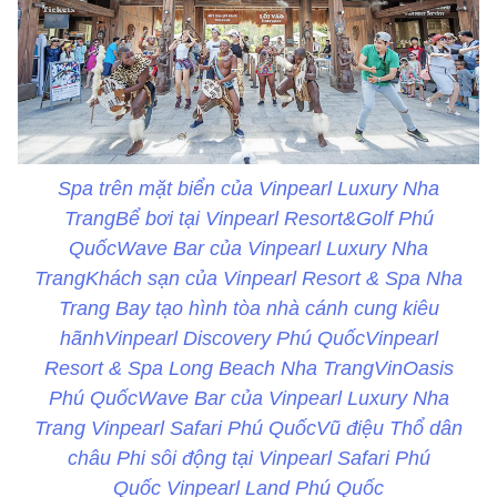
Spa trên mặt biển của Vinpearl Luxury Nha
TrangBể bơi tại Vinpearl Resort&Golf Phú
QuốcWave Bar của Vinpearl Luxury Nha
TrangKhách sạn của Vinpearl Resort & Spa Nha
Trang Bay tạo hình tòa nhà cánh cung kiêu
hãnhVinpearl Discovery Phú QuốcVinpearl
Resort & Spa Long Beach Nha TrangVinOasis
Phú QuốcWave Bar của Vinpearl Luxury Nha
Trang Vinpearl Safari Phú QuốcVũ điệu Thổ dân
châu Phi sôi động tại Vinpearl Safari Phú
Quốc Vinpearl Land Phú Quốc