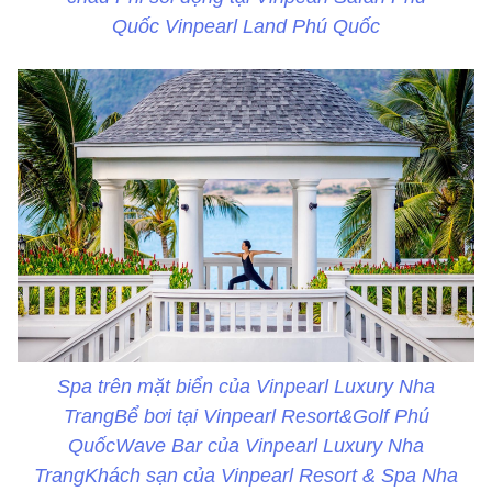
Quốc Vinpearl Land Phú Quốc
Spa trên mặt biển của Vinpearl Luxury Nha
TrangBể bơi tại Vinpearl Resort&Golf Phú
QuốcWave Bar của Vinpearl Luxury Nha
TrangKhách sạn của Vinpearl Resort & Spa Nha