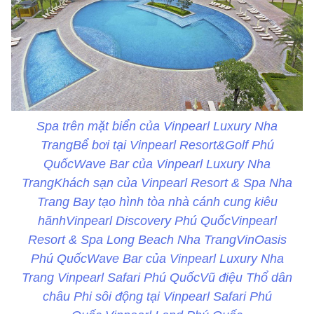
Spa trên mặt biển của Vinpearl Luxury Nha
TrangBể bơi tại Vinpearl Resort&Golf Phú
QuốcWave Bar của Vinpearl Luxury Nha
TrangKhách sạn của Vinpearl Resort & Spa Nha
Trang Bay tạo hình tòa nhà cánh cung kiêu
hãnhVinpearl Discovery Phú QuốcVinpearl
Resort & Spa Long Beach Nha TrangVinOasis
Phú QuốcWave Bar của Vinpearl Luxury Nha
Trang Vinpearl Safari Phú QuốcVũ điệu Thổ dân
châu Phi sôi động tại Vinpearl Safari Phú