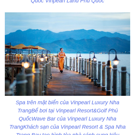
Quốc Vinpearl Land Phú Quốc
Spa trên mặt biển của Vinpearl Luxury Nha
TrangBể bơi tại Vinpearl Resort&Golf Phú
QuốcWave Bar của Vinpearl Luxury Nha
TrangKhách sạn của Vinpearl Resort & Spa Nha