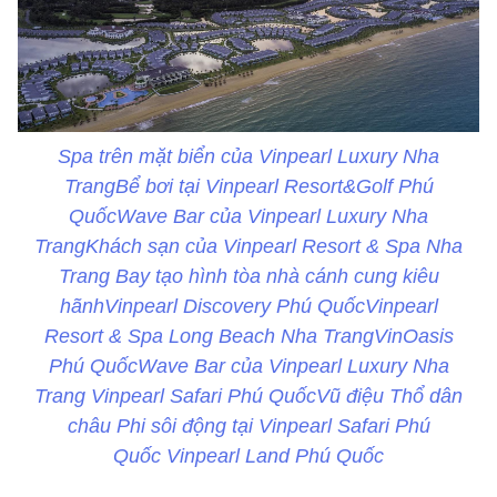
Spa trên mặt biển của Vinpearl Luxury Nha
TrangBể bơi tại Vinpearl Resort&Golf Phú
QuốcWave Bar của Vinpearl Luxury Nha
TrangKhách sạn của Vinpearl Resort & Spa Nha
Trang Bay tạo hình tòa nhà cánh cung kiêu
hãnhVinpearl Discovery Phú QuốcVinpearl
Resort & Spa Long Beach Nha TrangVinOasis
Phú QuốcWave Bar của Vinpearl Luxury Nha
Trang Vinpearl Safari Phú QuốcVũ điệu Thổ dân
châu Phi sôi động tại Vinpearl Safari Phú
Quốc Vinpearl Land Phú Quốc