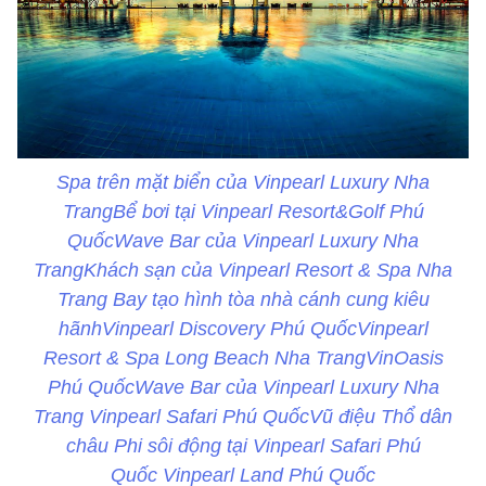
Spa trên mặt biển của Vinpearl Luxury Nha
TrangBể bơi tại Vinpearl Resort&Golf Phú
QuốcWave Bar của Vinpearl Luxury Nha
TrangKhách sạn của Vinpearl Resort & Spa Nha
Trang Bay tạo hình tòa nhà cánh cung kiêu
hãnhVinpearl Discovery Phú QuốcVinpearl
Resort & Spa Long Beach Nha TrangVinOasis
Phú QuốcWave Bar của Vinpearl Luxury Nha
Trang Vinpearl Safari Phú QuốcVũ điệu Thổ dân
châu Phi sôi động tại Vinpearl Safari Phú
Quốc Vinpearl Land Phú Quốc