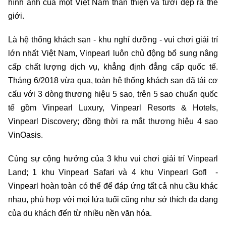
hình ảnh của một Việt Nam thân thiện và tươi đẹp ra thế
giới.
Là hệ thống khách sạn - khu nghỉ dưỡng - vui chơi giải trí
lớn nhất Việt Nam, Vinpearl luôn chủ động bổ sung nâng
cấp chất lượng dịch vụ, khẳng định đẳng cấp quốc tế.
Tháng 6/2018 vừa qua, toàn hệ thống khách sạn đã tái cơ
cấu với 3 dòng thương hiệu 5 sao, trên 5 sao chuẩn quốc
tế gồm Vinpearl Luxury, Vinpearl Resorts & Hotels,
Vinpearl Discovery; đồng thời ra mắt thương hiệu 4 sao
VinOasis.
Cùng sự cộng hưởng của 3 khu vui chơi giải trí Vinpearl
Land; 1 khu Vinpearl Safari và 4 khu Vinpearl Gofl -
Vinpearl hoàn toàn có thể để đáp ứng tất cả nhu cầu khác
nhau, phù hợp với mọi lứa tuổi cũng như sở thích đa dạng
của du khách đến từ nhiều nền văn hóa.