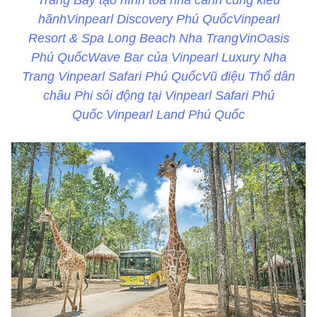
Trang Bay tạo hình tòa nhà cánh cung kiêu
hãnhVinpearl Discovery Phú QuốcVinpearl
Resort & Spa Long Beach Nha TrangVinOasis
Phú QuốcWave Bar của Vinpearl Luxury Nha
Trang Vinpearl Safari Phú QuốcVũ điệu Thổ dân
châu Phi sôi động tại Vinpearl Safari Phú
Quốc Vinpearl Land Phú Quốc