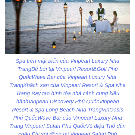
Spa trên mặt biển của Vinpearl Luxury Nha
TrangBể bơi tại Vinpearl Resort&Golf Phú
QuốcWave Bar của Vinpearl Luxury Nha
TrangKhách sạn của Vinpearl Resort & Spa Nha
Trang Bay tạo hình tòa nhà cánh cung kiêu
hãnhVinpearl Discovery Phú QuốcVinpearl
Resort & Spa Long Beach Nha TrangVinOasis
Phú QuốcWave Bar của Vinpearl Luxury Nha
Trang Vinpearl Safari Phú QuốcVũ điệu Thổ dân
châu Phi sôi động tại Vinpearl Safari Phú