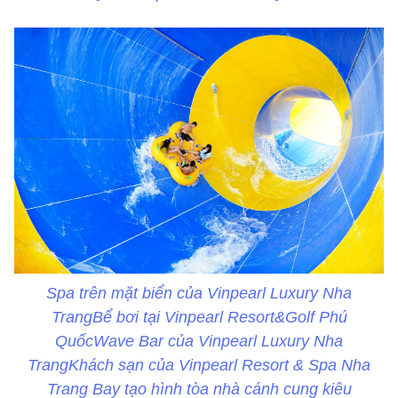
Spa trên mặt biển của Vinpearl Luxury Nha
TrangBể bơi tại Vinpearl Resort&Golf Phú
QuốcWave Bar của Vinpearl Luxury Nha
TrangKhách sạn của Vinpearl Resort & Spa Nha
Trang Bay tạo hình tòa nhà cánh cung kiêu