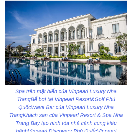
Spa trên mặt biển của Vinpearl Luxury Nha
TrangBể bơi tại Vinpearl Resort&Golf Phú
QuốcWave Bar của Vinpearl Luxury Nha
TrangKhách sạn của Vinpearl Resort & Spa Nha
Trang Bay tạo hình tòa nhà cánh cung kiêu
hãnhVinpearl Discovery Phú QuốcVinpearl