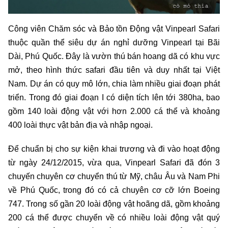
Công viên Chăm sóc và Bảo tồn Động vật Vinpearl Safari
thuộc quần thể siêu dự án nghỉ dưỡng Vinpearl tại Bãi
Dài, Phú Quốc. Đây là vườn thú bán hoang dã có khu vực
mở, theo hình thức safari đầu tiên và duy nhất tại Việt
Nam. Dự án có quy mô lớn, chia làm nhiều giai đoạn phát
triển. Trong đó giai đoạn I có diện tích lên tới 380ha, bao
gồm 140 loài động vật với hơn 2.000 cá thể và khoảng
400 loài thực vật bản địa và nhập ngoại.
Để chuẩn bị cho sự kiện khai trương và đi vào hoạt động
từ ngày 24/12/2015, vừa qua, Vinpearl Safari đã đón 3
chuyến chuyên cơ chuyển thú từ Mỹ, châu Âu và Nam Phi
về Phú Quốc, trong đó có cả chuyên cơ cỡ lớn Boeing
747. Trong số gần 20 loài động vật hoãng dã, gồm khoảng
200 cá thể được chuyển về có nhiều loài động vật quý