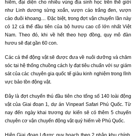
hiếm, đại diện cho nhiều vùng địa sinh học trên thế giới
như Linh dương sừng xoắn, vượn cáo trắng đen, vượn
cáo đuôi khoang… Đặc biệt, trong đợt vận chuyển lần này
có 12 cá thể đầu tiên của bộ hươu cao cổ lớn nhất Việt
Nam. Theo đó, khi về hết theo hợp đồng, quy mô đàn
hươu sẽ đạt gần 60 con.
Các cá thể động vật sẽ được đưa về nuôi dưỡng và chăm
sóc tại hệ thống chuồng cách ly đạt tiêu chuẩn với sự giám
sát của các chuyên gia quốc tế giàu kinh nghiệm trong lĩnh
vực bảo tồn động vật.
Đây là đợt chuyển thú đầu tiên cho tổng số 140 loài động
vật của Giai đoạn 1, dự án Vinpearl Safari Phú Quốc. Từ
nay đến ngày khai trương dự kiến sẽ có thêm 5 chuyến
chuyên cơ vận chuyển động vật quý hiếm về Phú Quốc.
Hiện Giai đoạn I được quy hoạch theo 2 phân khu chính.