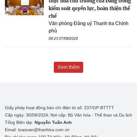
thực hóa chủ trương của Đảng trong
kiểm soát quyền lực, hoàn thiện thể
chế
Văn phòng Đảng uỷ Thanh tra Chính
phủ
08:23 07/08/2026
Xem thêm
Giấy phép hoạt động báo chí điện tử số: 237/GP-BTTTT
Cấp ngày: 30/08/2024; Nơi cấp: Bộ Văn hóa - Thể thao và Du lịch
Tổng Biên tập:
Nguyễn Tuấn Anh
Email: toasoan@thanhtra.com.vn
Địa chỉ tòa soạn: 100 Tô Hiệu, Hà Đông, Hà Nội.