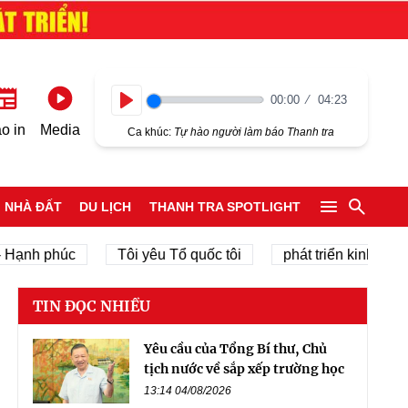
00:00
04:23
Play
o in
Media
Ca khúc:
Tự hào người làm báo Thanh tra
NHÀ ĐẤT
DU LỊCH
THANH TRA SPOTLIGHT
 phúc
Tôi yêu Tổ quốc tôi
phát triển kinh tế tư nhân
TIN ĐỌC NHIỀU
Yêu cầu của Tổng Bí thư, Chủ
tịch nước về sắp xếp trường học
13:14 04/08/2026