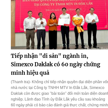
Tiếp nhận "di sản" ngành in,
Simexco Daklak có 60 ngày chứng
minh hiệu quả
(Thanh tra)- Không chỉ tiếp nhận quyền đại diện phần vố
nhà nước tại Công ty TNHH MTV In Đắk Lắk, Simexco
Daklak còn được giao "bài toán" đổi mới toàn diện doan
nghiệp. Lãnh đạo Tỉnh ủy Đắk Lắk yêu cầu sau khoảng
60 ngày phải có báo cáo đánh giá thực chất, chứng minh