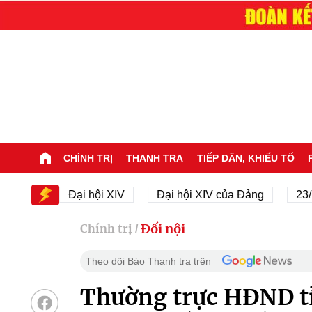
CHÍNH TRỊ
THANH TRA
TIẾP DÂN, KHIẾU TỐ
V
Đại hội XIV
Đại hội XIV của Đảng
23/11/194
Đối nội
Chính trị
/
Theo dõi Báo Thanh tra trên
Thường trực HĐND t