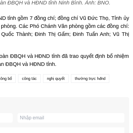
àn ĐBQH và HĐND tỉnh Ninh Bình. Ảnh: BNO.
tỉnh gồm 7 đồng chí; đồng chí Vũ Đức Thọ, Tỉnh ủy
 phòng. Các Phó Chánh Văn phòng gồm các đồng chí:
u Quốc Thành; Đinh Thị Gấm; Đinh Tuấn Anh; Vũ Thị
Đoàn ĐBQH và HĐND tỉnh đã trao quyết định bổ nhiệm
oàn ĐBQH và HĐND tỉnh.
công bố
công tác
nghị quyết
thường trực hđnd