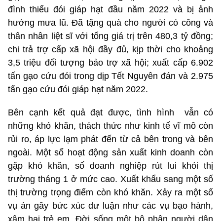
đình thiếu đói giáp hạt đầu năm 2022 và bị ảnh
hưởng mưa lũ. Đã tặng quà cho người có công và
thân nhân liệt sĩ với tổng giá trị trên 480,3 tỷ đồng;
chi trả trợ cấp xã hội đầy đủ, kịp thời cho khoảng
3,5 triệu đối tượng bảo trợ xã hội; xuất cấp 6.902
tấn gạo cứu đói trong dịp Tết Nguyên đán và 2.975
tấn gạo cứu đói giáp hạt năm 2022.
Bên cạnh kết quả đạt được, tình hình vẫn có
những khó khăn, thách thức như kinh tế vĩ mô còn
rủi ro, áp lực lạm phát đến từ cả bên trong và bên
ngoài. Một số hoạt động sản xuất kinh doanh còn
gặp khó khăn, số doanh nghiệp rút lui khỏi thị
trường tháng 1 ở mức cao. Xuất khẩu sang một số
thị trường trọng điểm còn khó khăn. Xảy ra một số
vụ án gây bức xúc dư luận như các vụ bạo hành,
xâm hại trẻ em. Đời sống một bộ phận người dân