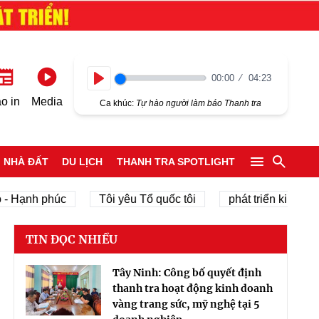
00:00
04:23
Play
o in
Media
Ca khúc:
Tự hào người làm báo Thanh tra
NHÀ ĐẤT
DU LỊCH
THANH TRA SPOTLIGHT
nh phúc
Tôi yêu Tổ quốc tôi
phát triển kinh tế tư nh
TIN ĐỌC NHIỀU
Tây Ninh: Công bố quyết định
thanh tra hoạt động kinh doanh
vàng trang sức, mỹ nghệ tại 5