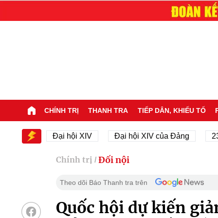
CHÍNH TRỊ
THANH TRA
TIẾP DÂN, KHIẾU TỐ
XIV
Đại hội XIV
Đại hội XIV của Đảng
23/11/1
Đối nội
Chính trị
/
Theo dõi Báo Thanh tra trên
Quốc hội dự kiến gi