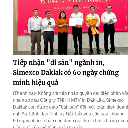
Tiếp nhận "di sản" ngành in,
Simexco Daklak có 60 ngày chứng
minh hiệu quả
(Thanh tra)- Không chỉ tiếp nhận quyền đại diện phần vố
nhà nước tại Công ty TNHH MTV In Đắk Lắk, Simexco
Daklak còn được giao "bài toán" đổi mới toàn diện doan
nghiệp. Lãnh đạo Tỉnh ủy Đắk Lắk yêu cầu sau khoảng
60 ngày phải có báo cáo đánh giá thực chất, chứng minh
hiệu quả của mô hình quản trị mới.