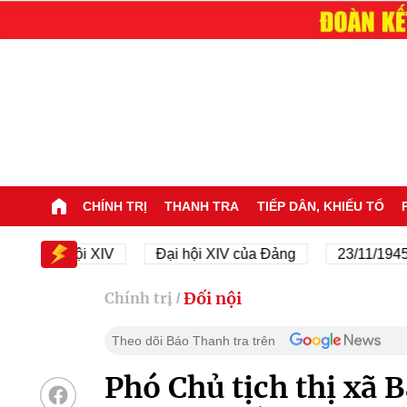
CHÍNH TRỊ
THANH TRA
TIẾP DÂN, KHIẾU TỐ
ại hội XIV
Đại hội XIV của Đảng
23/11/1945 - 23/1
Đối nội
Chính trị
/
Theo dõi Báo Thanh tra trên
Phó Chủ tịch thị xã 