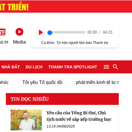
00:00
04:23
Play
o in
Media
Ca khúc:
Tự hào người làm báo Thanh tra
NHÀ ĐẤT
DU LỊCH
THANH TRA SPOTLIGHT
Tôi yêu Tổ quốc tôi
phát triển kinh tế tư nhân
ch
TIN ĐỌC NHIỀU
Yêu cầu của Tổng Bí thư, Chủ
tịch nước về sắp xếp trường học
13:14 04/08/2026