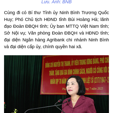
Lưu. Ảnh: BNB
Cùng đi có Bí thư Tỉnh ủy Ninh Bình Trương Quốc
Huy; Phó Chủ tịch HĐND tỉnh Bùi Hoàng Hà; lãnh
đạo Đoàn ĐBQH tỉnh; Ủy ban MTTQ Việt Nam tỉnh;
Sở Nội vụ; Văn phòng Đoàn ĐBQH và HĐND tỉnh;
đại diện Ngân hàng Agribank chi nhánh Ninh Bình
và đại diện cấp ủy, chính quyền hai xã.