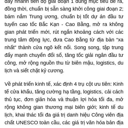
đẩy nhanh tiến độ giai đoạn 1 đúng mục tiêu đề ra,
đồng thời, chuẩn bị sẵn sàng khởi công giai đoạn 2;
bám nắm Trung ương, chuẩn bị tốt dự án đầu tư
tuyến cao tốc Bắc Kạn - Cao Bằng, mở ra không
gian phát triển mới, rút ngắn khoảng cách với các
trung tâm động lực, đưa Cao Bằng từ địa bàn “xa
nhất” thành cửa ngõ kết nối. Song song, tập trung
đẩy mạnh chuyển đổi số, tăng tốc giải ngân đầu tư
công, mở rộng nguồn thu từ biên mậu, logistics, du
lịch và siết chặt kỷ cương.
Về phát triển kinh tế, xác định 4 trụ cột ưu tiên: Kinh
tế cửa khẩu, tăng cường hạ tầng, logistics, cải cách
thủ tục, đơn giản hóa và thuận lợi hóa tối đa, mở
rộng không gian thương mại biên giới; kinh tế du
lịch, khai thác tối đa giá trị danh hiệu Công viên địa
chất UNESCO toàn cầu, các giá trị văn hóa bản địa