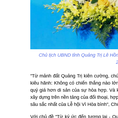
Chủ tịch UBND tỉnh Quảng Trị Lê Hồn
"Từ mảnh đất Quảng Trị kiên cường, chú
kiêu hãnh: Không có chiến thắng nào lớ
quý giá hơn di sản của sự hòa hợp. Và 
xây dựng trên nền tảng của đối thoại, hợp
sâu sắc nhất của Lễ hội Vì Hòa bình", C
Với chủ đề "Từ ký ức đến tương lai - Quản