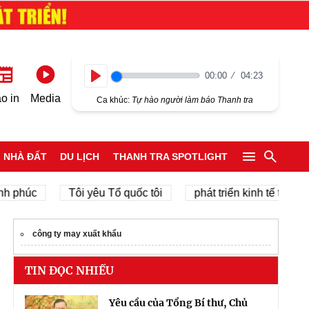
00:00
04:23
Play
o in
Media
Ca khúc:
Tự hào người làm báo Thanh tra
NHÀ ĐẤT
DU LỊCH
THANH TRA SPOTLIGHT
úc
Tôi yêu Tổ quốc tôi
phát triển kinh tế tư nhân
công ty may xuất khẩu
TIN ĐỌC NHIỀU
Yêu cầu của Tổng Bí thư, Chủ