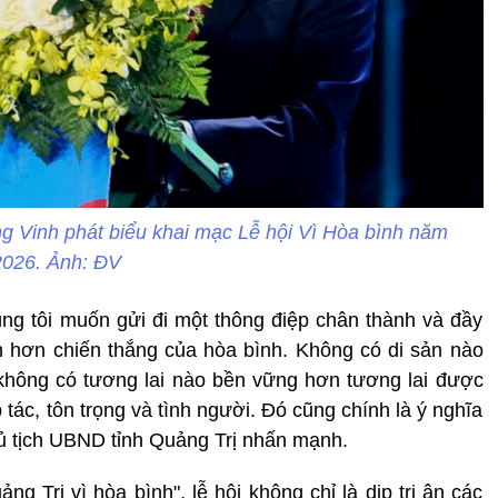
g Vinh phát biểu khai mạc Lễ hội Vì Hòa bình năm
2026. Ảnh: ĐV
ng tôi muốn gửi đi một thông điệp chân thành và đầy
n hơn chiến thắng của hòa bình. Không có di sản nào
không có tương lai nào bền vững hơn tương lai được
 tác, tôn trọng và tình người. Đó cũng chính là ý nghĩa
hủ tịch UBND tỉnh Quảng Trị nhấn mạnh.
g Trị vì hòa bình", lễ hội không chỉ là dịp tri ân các