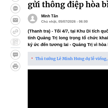
gửi thông điệp hòa bì
Minh Tân
Chủ nhật, 05/07/2026 - 06:00
(Thanh tra) - Tối 4/7, tại Khu Di tích 
tỉnh Quảng Trị long trọng tổ chức kh
ký ức đến tương lai - Quảng Trị vì hòa 
Thủ tướng Lê Minh Hưng dự lễ viếng, t