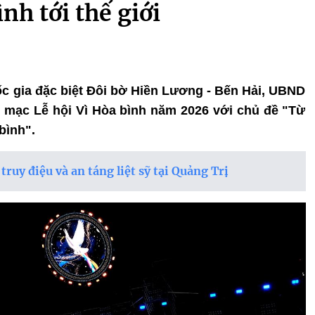
nh tới thế giới
quốc gia đặc biệt Đôi bờ Hiền Lương - Bến Hải, UBND
ai mạc Lễ hội Vì Hòa bình năm 2026 với chủ đề "Từ
bình".
ruy điệu và an táng liệt sỹ tại Quảng Trị