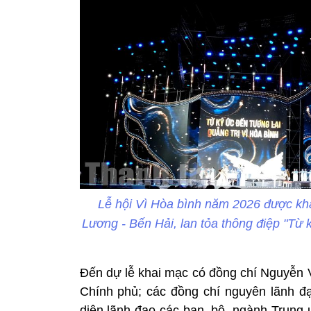
Lễ hội Vì Hòa bình năm 2026 được khai
Lương - Bến Hải, lan tỏa thông điệp "Từ k
Đến dự lễ khai mạc có đồng chí Nguyễn
Chính phủ; các đồng chí nguyên lãnh đ
diện lãnh đạo các ban, bộ, ngành Trung 