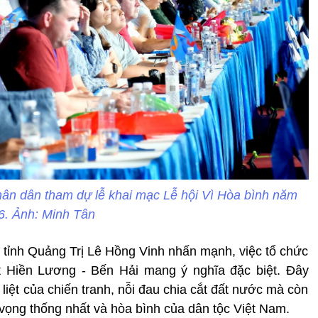
hân dân tham dự lễ khai mạc Lễ hội Vì Hòa bình năm
6. Ảnh: Minh Tân
D tỉnh Quảng Trị Lê Hồng Vinh nhấn mạnh, việc tổ chức
t Hiền Lương - Bến Hải mang ý nghĩa đặc biệt. Đây
liệt của chiến tranh, nỗi đau chia cắt đất nước mà còn
 vọng thống nhất và hòa bình của dân tộc Việt Nam.