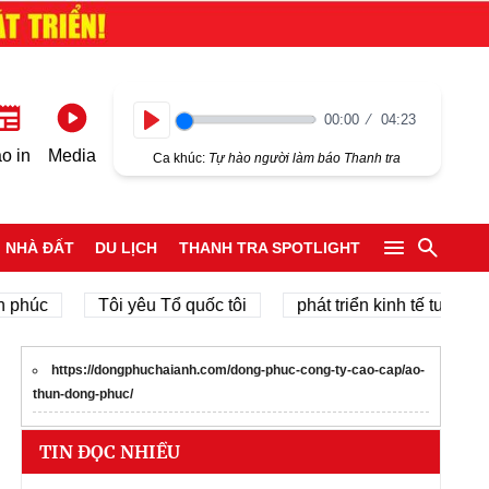
00:00
04:23
Play
o in
Media
Ca khúc:
Tự hào người làm báo Thanh tra
NHÀ ĐẤT
DU LỊCH
THANH TRA SPOTLIGHT
Tôi yêu Tổ quốc tôi
phát triển kinh tế tư nhân
https://dongphuchaianh.com/dong-phuc-cong-ty-cao-cap/ao-
thun-dong-phuc/
TIN ĐỌC NHIỀU