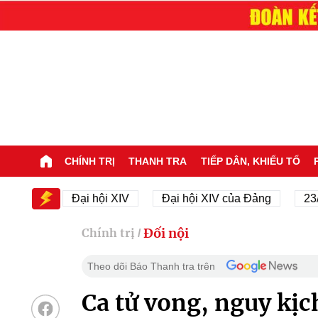
CHÍNH TRỊ
THANH TRA
TIẾP DÂN, KHIẾU TỐ
IV
Đại hội XIV
Đại hội XIV của Đảng
23/11/19
Đối nội
Chính trị
/
Theo dõi Báo Thanh tra trên
Ca tử vong, nguy kị