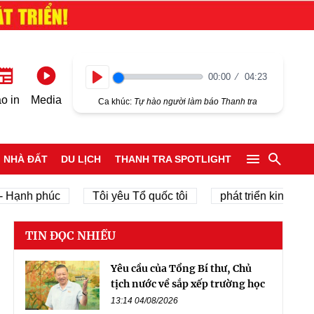
00:00
04:23
Play
o in
Media
Ca khúc:
Tự hào người làm báo Thanh tra
NHÀ ĐẤT
DU LỊCH
THANH TRA SPOTLIGHT
h phúc
Tôi yêu Tổ quốc tôi
phát triển kinh tế tư nhân
TIN ĐỌC NHIỀU
Yêu cầu của Tổng Bí thư, Chủ
tịch nước về sắp xếp trường học
13:14 04/08/2026