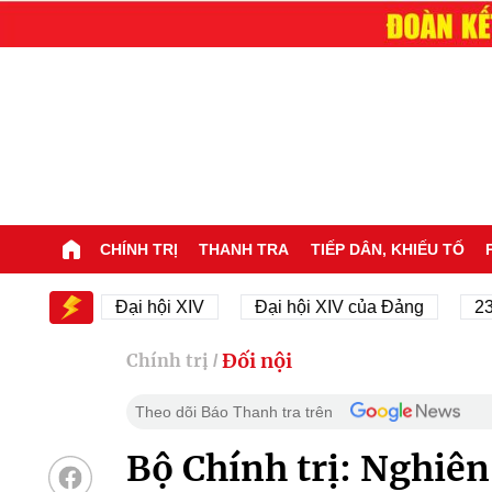
CHÍNH TRỊ
THANH TRA
TIẾP DÂN, KHIẾU TỐ
XIV
Đại hội XIV
Đại hội XIV của Đảng
23/11/1
Đối nội
Chính trị
/
Theo dõi Báo Thanh tra trên
Bộ Chính trị: Nghiê