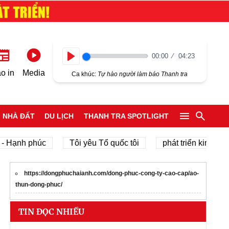
00:00
04:23
Play
o in
Media
Ca khúc:
Tự hào người làm báo Thanh tra
NHÀ ĐẤT
DU LỊCH
THANH TRA SPOTLIGHT
ạnh phúc
Tôi yêu Tổ quốc tôi
phát triển kinh tế tư nh
https://dongphuchaianh.com/dong-phuc-cong-ty-cao-cap/ao-
thun-dong-phuc/
TIN ĐỌC NHIỀU