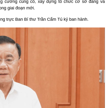
ng cường củng cố, xây dựng tổ chức cơ sở đảng và
ong giai đoạn mới.
g trực Ban Bí thư Trần Cẩm Tú ký ban hành.