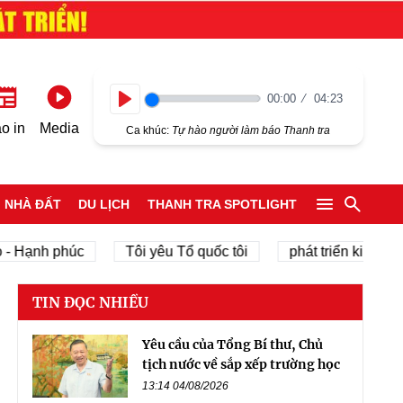
00:00
04:23
Play
o in
Media
Ca khúc:
Tự hào người làm báo Thanh tra
NHÀ ĐẤT
DU LỊCH
THANH TRA SPOTLIGHT
h phúc
Tôi yêu Tổ quốc tôi
phát triển kinh tế tư nhâ
TIN ĐỌC NHIỀU
Yêu cầu của Tổng Bí thư, Chủ
tịch nước về sắp xếp trường học
13:14 04/08/2026