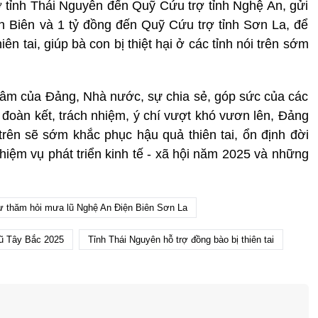
rợ tỉnh Thái Nguyên đến Quỹ Cứu trợ tỉnh Nghệ An, gửi
n Biên và 1 tỷ đồng đến Quỹ Cứu trợ tỉnh Sơn La, để
n tai, giúp bà con bị thiệt hại ở các tỉnh nói trên sớm
tâm của Đảng, Nhà nước, sự chia sẻ, góp sức của các
 đoàn kết, trách nhiệm, ý chí vượt khó vươn lên, Đảng
trên sẽ sớm khắc phục hậu quả thiên tai, ổn định đời
nhiệm vụ phát triển kinh tế - xã hội năm 2025 và những
 thăm hỏi mưa lũ Nghệ An Điện Biên Sơn La
lũ Tây Bắc 2025
Tỉnh Thái Nguyên hỗ trợ đồng bào bị thiên tai