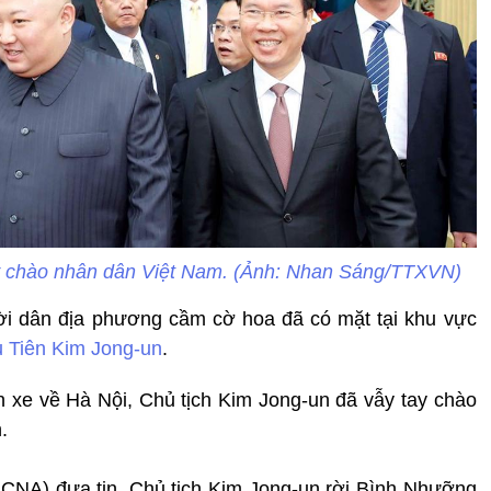
ay chào nhân dân Việt Nam. (Ảnh: Nhan Sáng/TTXVN)
ười dân địa phương cầm cờ hoa đã có mặt tại khu vực
u Tiên
Kim Jong-un
.
n xe về Hà Nội, Chủ tịch Kim Jong-un đã vẫy tay chào
.
KCNA) đưa tin, Chủ tịch Kim Jong-un rời Bình Nhưỡng