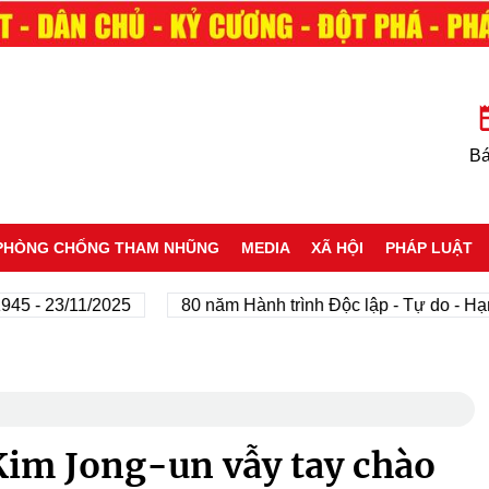
Bá
PHÒNG CHỐNG THAM NHŨNG
MEDIA
XÃ HỘI
PHÁP LUẬT
23/11/2025
80 năm Hành trình Độc lập - Tự do - Hạnh phú
Kim Jong-un vẫy tay chào