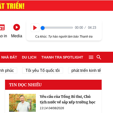
00:00
04:23
Play
o in
Media
Ca khúc:
Tự hào người làm báo Thanh tra
NHÀ ĐẤT
DU LỊCH
THANH TRA SPOTLIGHT
c
Tôi yêu Tổ quốc tôi
phát triển kinh tế tư nhân
TIN ĐỌC NHIỀU
Yêu cầu của Tổng Bí thư, Chủ
tịch nước về sắp xếp trường học
13:14 04/08/2026