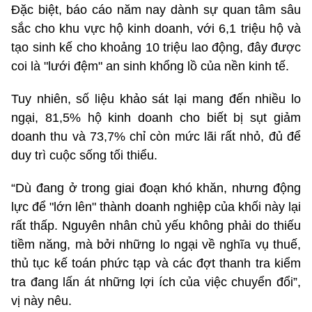
Đặc biệt, báo cáo năm nay dành sự quan tâm sâu
sắc cho khu vực hộ kinh doanh, với 6,1 triệu hộ và
tạo sinh kế cho khoảng 10 triệu lao động, đây được
coi là "lưới đệm" an sinh khổng lồ của nền kinh tế.
Tuy nhiên, số liệu khảo sát lại mang đến nhiều lo
ngại, 81,5% hộ kinh doanh cho biết bị sụt giảm
doanh thu và 73,7% chỉ còn mức lãi rất nhỏ, đủ để
duy trì cuộc sống tối thiểu.
“Dù đang ở trong giai đoạn khó khăn, nhưng động
lực để "lớn lên" thành doanh nghiệp của khối này lại
rất thấp. Nguyên nhân chủ yếu không phải do thiếu
tiềm năng, mà bởi những lo ngại về nghĩa vụ thuế,
thủ tục kế toán phức tạp và các đợt thanh tra kiểm
tra đang lấn át những lợi ích của việc chuyển đổi”,
vị này nêu.