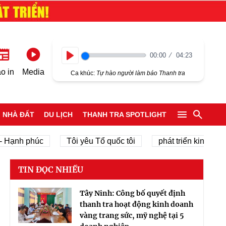
00:00
04:23
Play
o in
Media
Ca khúc:
Tự hào người làm báo Thanh tra
NHÀ ĐẤT
DU LỊCH
THANH TRA SPOTLIGHT
nh phúc
Tôi yêu Tổ quốc tôi
phát triển kinh tế tư nhâ
TIN ĐỌC NHIỀU
Tây Ninh: Công bố quyết định
thanh tra hoạt động kinh doanh
vàng trang sức, mỹ nghệ tại 5