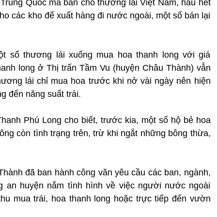
 Trung Quốc mà bán cho thương lái Việt Nam, hầu hết
o các kho để xuất hàng đi nước ngoài, một số bán lại
ột số thương lái xuống mua hoa thanh long với giá
hanh long ở Thị trấn Tầm Vu (huyện Châu Thành) vẫn
ương lái chỉ mua hoa trước khi nở vài ngày nên hiện
 đến năng suất trái.
hanh Phú Long cho biết, trước kia, một số hộ bẻ hoa
g còn tình trạng trên, trừ khi ngắt những bông ​thừa,
hành đã ban hành công văn yêu cầu các ban, ngành,
ng an huyện nắm tình hình về việc người nước ngoài
thu mua trái, hoa thanh long hoặc trực tiếp đến vườn