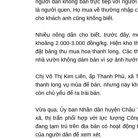
người dân không bán trực tiếp với người
là người quen. Họ mua về thường nhập ch
cho khách anh cũng không biết.
Nhiều nông dân cho biết, trước đây, m
khoảng 2.000-3.000 đồng/kg. Hiện kho t
đặt bảng thu mua hoa thanh long. Các th
nhà vườn không dám bán vì sợ ảnh hưởng
Chị Võ Thị Kim Liên, ấp Thanh Phú, xã T
thanh long vụ mùa để bán, nhưng nay khôn
còn chủ yếu để ra trái bán.
Vừa qua, Ủy ban Nhân dân huyện Châu T
xã, thị trấn phối hợp với lực lượng Cô
đang tạm trú trên địa bàn có hoạt động 
của người dân để xem xét.